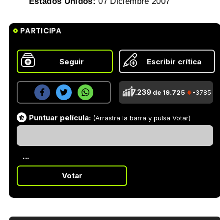
Estados Unidos:
07 Diciembre 2007
PARTICIPA
Seguir
Escribir crítica
7.239
de 19.725
-3785
Puntuar película:
(Arrastra la barra y pulsa Votar)
...
Votar