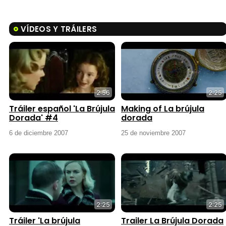
VÍDEOS Y TRÁILERS
2:56
2:25
Tráiler español 'La Brújula
Making of La brújula
Dorada' #4
dorada
6 de diciembre 2007
25 de noviembre 2007
2:25
2:25
Tráiler 'La brújula
Trailer La Brújula Dorada