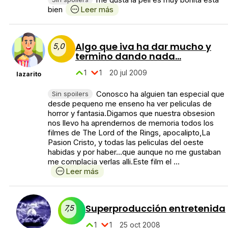
bien
Leer más
Algo que iva ha dar mucho y
5,0
termino dando nada...
1
1
20 jul 2009
lazarito
Conosco ha alguien tan especial que
Sin spoilers
desde pequeno me enseno ha ver peliculas de
horror y fantasia.Digamos que nuestra obsesion
nos llevo ha aprendernos de memoria todos los
filmes de The Lord of the Rings, apocalipto,La
Pasion Cristo, y todas las peliculas del oeste
habidas y por haber...que aunque no me gustaban
me complacia verlas alli.Este film el ...
Leer más
Superproducción entretenida
7,5
1
1
25 oct 2008