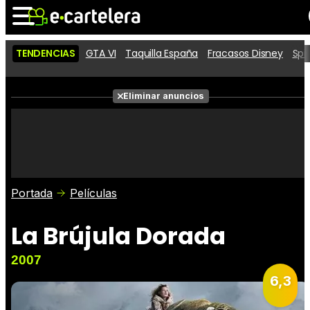
TENDENCIAS
GTA VI
Taquilla España
Fracasos Disney
Spi
Noticias
Cartelera
Películas
Eliminar anuncios
Series
Vídeos
Taquilla
Fotos
Premios
Rostros
Críticas
Entradas
Portada
Películas
La Brújula Dorada
2007
6,3