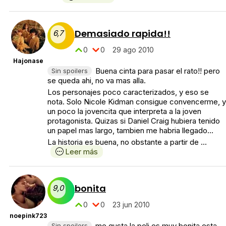
Demasiado rapida!!
6,7
0
0
29 ago 2010
Hajonase
Buena cinta para pasar el rato!! pero
Sin spoilers
se queda ahi, no va mas alla.
Los personajes poco caracterizados, y eso se
nota. Solo Nicole Kidman consigue convencerme, y
un poco la jovencita que interpreta a la joven
protagonista. Quizas si Daniel Craig hubiera tenido
un papel mas largo, tambien me habria llegado...
La historia es buena, no obstante a partir de ...
Leer más
bonita
9,0
0
0
23 jun 2010
noepink723
me gusta la peli es muy bonita esta
Sin spoilers