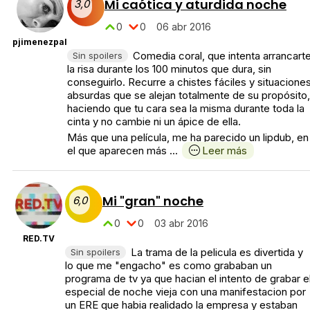
Mi caótica y aturdida noche
3,0
0
0
06 abr 2016
pjimenezpal
Comedia coral, que intenta arrancart
Sin spoilers
la risa durante los 100 minutos que dura, sin
conseguirlo. Recurre a chistes fáciles y situacione
absurdas que se alejan totalmente de su propósito,
haciendo que tu cara sea la misma durante toda la
cinta y no cambie ni un ápice de ella.
Más que una película, me ha parecido un lipdub, en
el que aparecen más ...
Leer más
Mi "gran" noche
6,0
0
0
03 abr 2016
RED.TV
La trama de la pelicula es divertida y
Sin spoilers
lo que me "engacho" es como grababan un
programa de tv ya que hacian el intento de grabar e
especial de noche vieja con una manifestacion por
un ERE que habia realidado la empresa y estaban