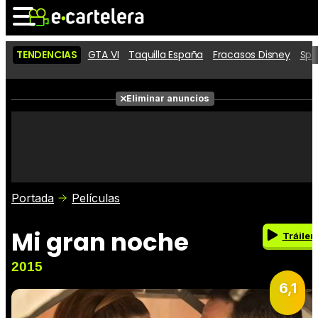
TENDENCIAS
GTA VI
Taquilla España
Fracasos Disney
Spi
Noticias
Cartelera
Eliminar anuncios
Series
Vídeos
Fotos
Premios
Críticas
Entradas
Portada
Películas
Mi gran noche
Tráiler
2015
6,1