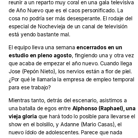
reunir a un reparto muy coral en una gala televisiva
Tráiler 'Vida perra' (2026)
de Año Nuevo que es el caos personificado. La
cosa no podría ser más desesperante. El rodaje del
especial de Nochevieja de un canal de televisión
está yendo bastante mal.
Tráiler Oficial en VOSE 'The Audacity'
El equipo lleva una semana
encerrados en un
estudio en pleno agosto
, fingiendo una y otra vez
que acaba de empezar el año nuevo. Cuando llega
Jose (Pepón Nieto), los nervios están a flor de piel.
Tráiler en español 'Outcome' (2026)
¿Por qué le llamaría la empresa de empleo temporal
para ese trabajo?
Mientras tanto, detrás del escenario, asistimos a
una batalla de egos entre
Alphonso (Raphael), una
Tráiler 'Do Not Enter' (2026)
vieja gloria
que hará todo lo posible para llevarse el
show en el bolsillo, y Adanne (Mario Casas), el
nuevo ídolo de adolescentes. Parece que nada