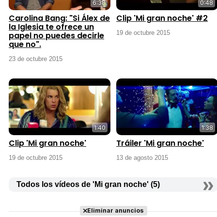
6:38
0:48
Carolina Bang: "Si Álex de
Clip 'Mi gran noche' #2
la Iglesia te ofrece un
19 de octubre 2015
papel no puedes decirle
que no".
23 de octubre 2015
1:40
1:38
Clip 'Mi gran noche'
Tráiler 'Mi gran noche'
19 de octubre 2015
13 de agosto 2015
Todos los vídeos de 'Mi gran noche' (5)
Eliminar anuncios