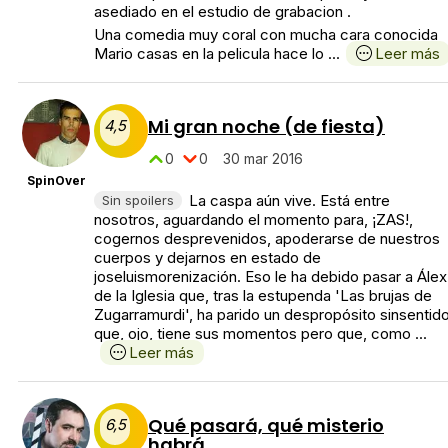
asediado en el estudio de grabacion .
Una comedia muy coral con mucha cara conocida
Mario casas en la pelicula hace lo ...
Leer más
Mi gran noche (de fiesta)
4,5
0
0
30 mar 2016
SpinOver
La caspa aún vive. Está entre
Sin spoilers
nosotros, aguardando el momento para, ¡ZAS!,
cogernos desprevenidos, apoderarse de nuestros
cuerpos y dejarnos en estado de
joseluismorenización. Eso le ha debido pasar a Álex
de la Iglesia que, tras la estupenda 'Las brujas de
Zugarramurdi', ha parido un despropósito sinsentid
que, ojo, tiene sus momentos pero que, como ...
Leer más
Qué pasará, qué misterio
6,5
habrá...