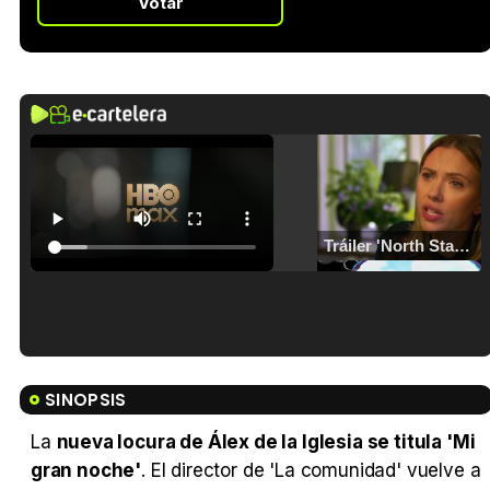
Votar
Tráiler 'North Star' (2023)
Tráiler en español de 'La isla olvidada'
SINOPSIS
La
nueva locura de Álex de la Iglesia se titula 'Mi
gran noche'
. El director de 'La comunidad' vuelve a