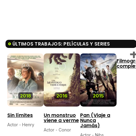
ÚLTIMOS TRABAJOS: PELÍCULAS Y SERIES
Filmogr
comple
4,0
8,4
5,0
2018
2016
2015
Sin límites
Un monstruo
Pan (Viaje a
viene a verme
Nunca
Actor - Henry
Jamás)
Actor - Conor
Actor - Nibs