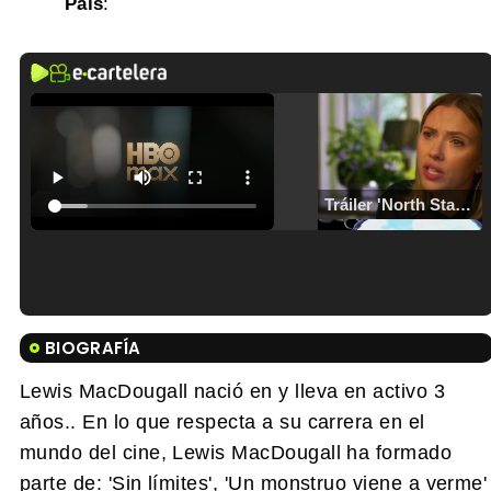
País
:
Tráiler 'North Star' (2023)
Tráiler en español de 'La isla olvidada'
BIOGRAFÍA
Lewis MacDougall nació en y lleva en activo 3
años.. En lo que respecta a su carrera en el
mundo del cine, Lewis MacDougall ha formado
Tráiler 'Vida perra' (2026)
parte de: 'Sin límites', 'Un monstruo viene a verme'