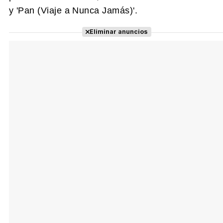
y 'Pan (Viaje a Nunca Jamás)'.
Eliminar anuncios
Tráiler Oficial en VOSE 'The Audacity'
Tráiler en español 'Outcome' (2026)
Tráiler 'Do Not Enter' (2026)