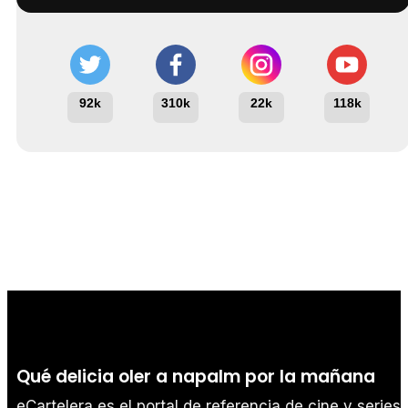
92k
310k
22k
118k
Qué delicia oler a napalm por la mañana
eCartelera es el portal de referencia de cine y series.