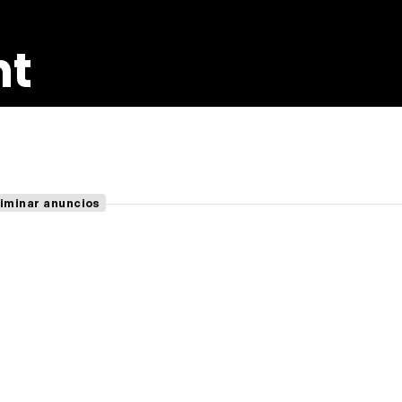
nt
liminar anuncios