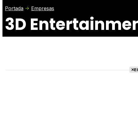
Portada
Empresas
3D Entertainme
E