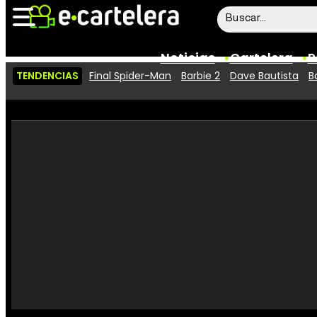
Noticias
Cartelera
P
TENDENCIAS
Final Spider-Man
Barbie 2
Dave Bautista
B
Noticias
Cartelera
Vídeos
Taquilla
Rostros
Críticas