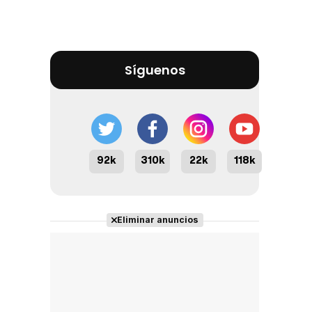
Síguenos
92k
310k
22k
118k
Eliminar anuncios