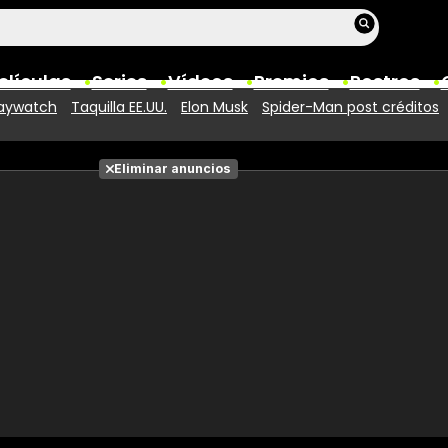
elículas
Series
Vídeos
Premios
Rostros
aywatch
Taquilla EE.UU.
Elon Musk
Spider-Man post créditos
Películas
Eliminar anuncios
Fotos
Entradas