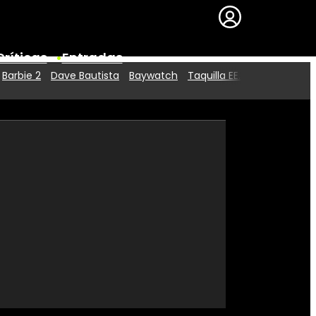
Críticas
Entradas
Barbie 2
Dave Bautista
Baywatch
Taquilla EE.UU.
Series
Premios