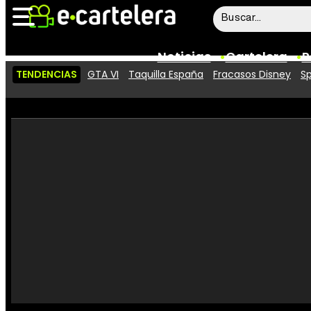
Noticias
Cartelera
P
TENDENCIAS
GTA VI
Taquilla España
Fracasos Disney
Sp
Noticias
Cartelera
Vídeos
Taquilla
Rostros
Críticas