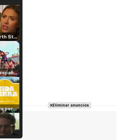
Tráiler 'North Star' (2023)
Tráiler en español de 'La isla olvidada'
Eliminar anuncios
Tráiler 'Vida perra' (2026)