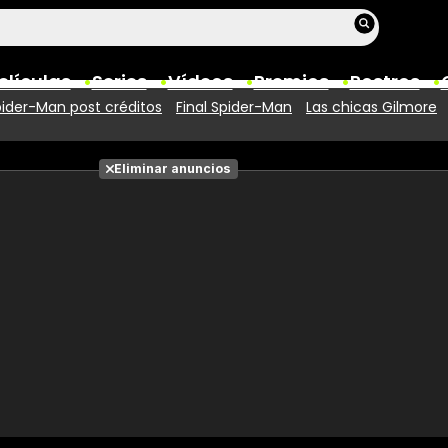
elículas
Series
Vídeos
Premios
Rostros
ider-Man post créditos
Final Spider-Man
Las chicas Gilmore
Películas
Eliminar anuncios
Fotos
Entradas