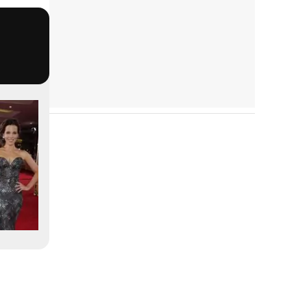
Tráiler Oficial en VOSE 'The Audacity'
Tráiler en español 'Outcome' (2026)
Tráiler 'Do Not Enter' (2026)