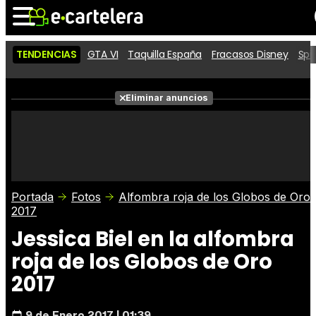
TENDENCIAS
GTA VI
Taquilla España
Fracasos Disney
Spi
Noticias
Cartelera
Películas
Eliminar anuncios
Series
Vídeos
Taquilla
Fotos
Premios
Rostros
Críticas
Entradas
Portada
Fotos
Alfombra roja de los Globos de Oro
2017
Jessica Biel en la alfombra
roja de los Globos de Oro
2017
9 de Enero 2017 | 01:39