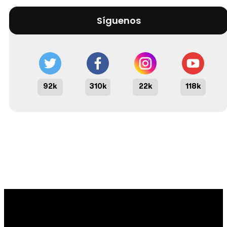
Síguenos
92k
310k
22k
118k