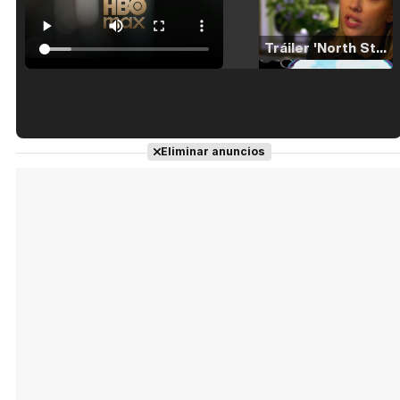
Tráiler 'North Star' (2023)
Tráiler en español de 'La isla olvidada'
Eliminar anuncios
Tráiler 'Vida perra' (2026)
Tráiler Oficial en VOSE 'The Audacity'