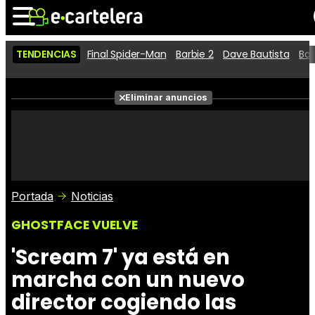
TENDENCIAS
Final Spider-Man
Barbie 2
Dave Bautista
Ba
Noticias
Cartelera
Películas
Eliminar anuncios
Series
Vídeos
Taquilla
Fotos
Premios
Rostros
Críticas
Entradas
Portada
Noticias
GHOSTFACE VUELVE
'Scream 7' ya está en
marcha con un nuevo
director cogiendo las