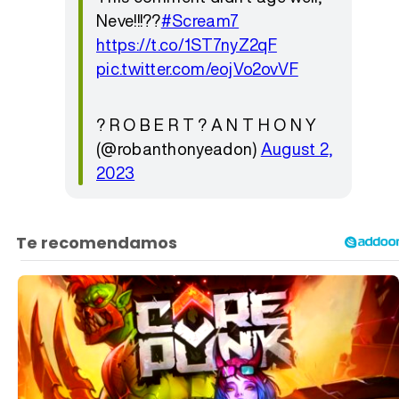
Neve!!!??
#Scream7
https://t.co/1ST7nyZ2qF
pic.twitter.com/eojVo2ovVF
? R O B E R T ? A N T H O N Y
(@robanthonyeadon)
August 2,
2023