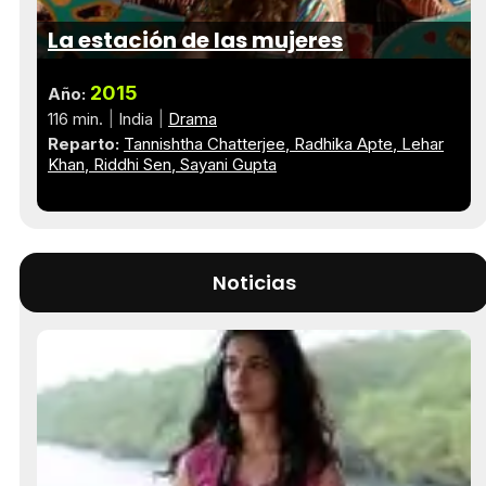
La estación de las mujeres
2015
Año:
116 min.
India
Drama
Reparto:
Tannishtha Chatterjee
Radhika Apte
Lehar
Khan
Riddhi Sen
Sayani Gupta
Noticias