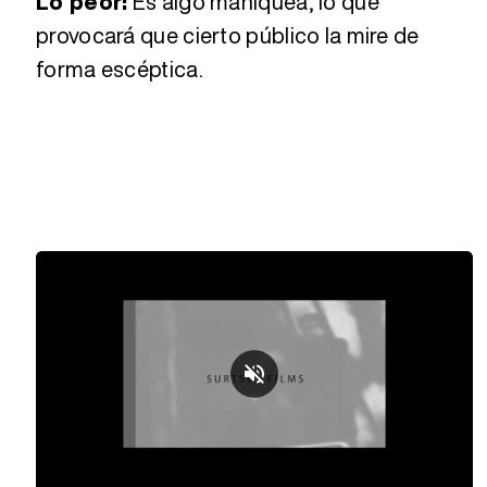
Lo peor:
Es algo maniquea, lo que
provocará que cierto público la mire de
forma escéptica.
Loaded
:
Unmute