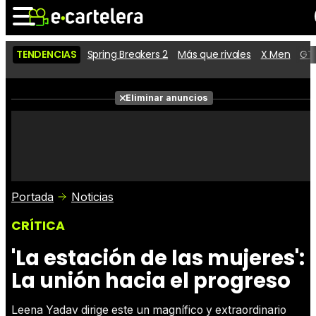
TENDENCIAS
Spring Breakers 2
Más que rivales
X Men
GTA
Noticias
Cartelera
Películas
Eliminar anuncios
Series
Vídeos
Taquilla
Fotos
Premios
Rostros
Críticas
Entradas
Portada
Noticias
CRÍTICA
'La estación de las mujeres':
La unión hacia el progreso
Leena Yadav dirige este un magnífico y extraordinario