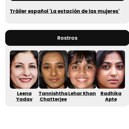
Tráiler español 'La estación de las mujeres'
Rostros
Leena
Tannishtha
Lehar Khan
Radhika
Yadav
Chatterjee
Apte