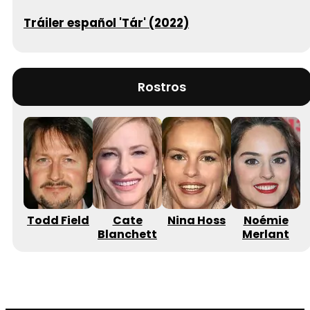
Tráiler español 'Tár' (2022)
Rostros
Todd Field
Cate
Nina Hoss
Noémie
Blanchett
Merlant