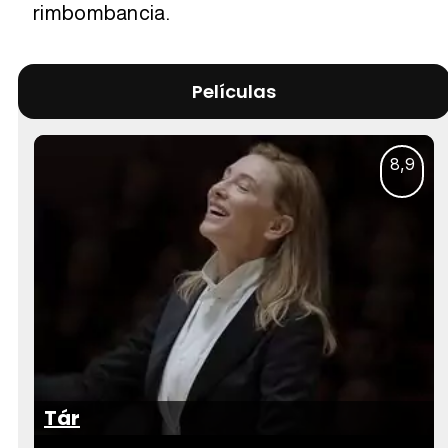
rimbombancia.
Películas
8,9
Tár