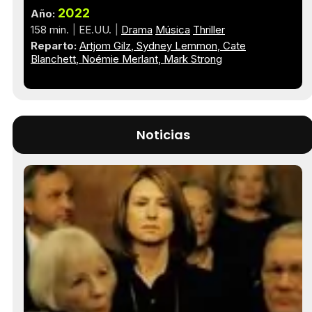
2022
Año:
158 min.
EE.UU.
Drama
Música
Thriller
Reparto:
Artjom Gilz
Sydney Lemmon
Cate
Blanchett
Noémie Merlant
Mark Strong
Noticias