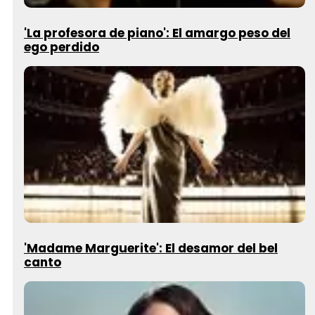
'La profesora de piano': El amargo peso del
ego perdido
'Madame Marguerite': El desamor del bel
canto