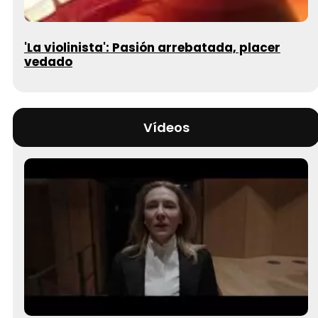
'La violinista': Pasión arrebatada, placer
vedado
Vídeos