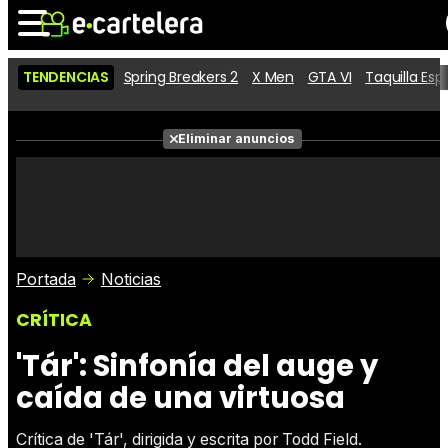
TENDENCIAS
Spring Breakers 2
X Men
GTA VI
Taquilla Es
Noticias
Cartelera
Películas
Eliminar anuncios
Series
Vídeos
Taquilla
Fotos
Premios
Rostros
Críticas
Entradas
Portada
Noticias
CRÍTICA
'Tár': Sinfonía del auge y
caída de una virtuosa
Crítica de 'Tár', dirigida y escrita por Todd Field.