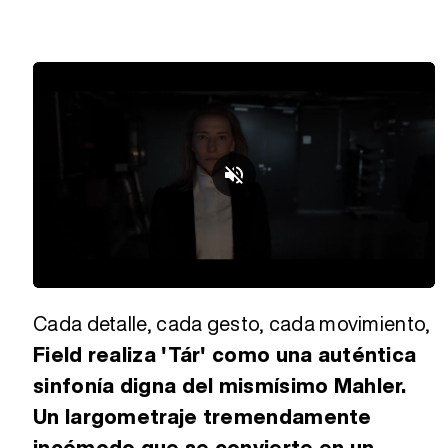
Loaded
:
Unmute
30.48%
Cada detalle, cada gesto, cada movimiento,
Field realiza 'Tár' como una auténtica
sinfonía digna del mismísimo Mahler.
Un largometraje tremendamente
incómodo que se convierte en un