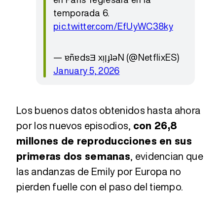
temporada 6.
pic.twitter.com/EfUyWC38ky
— ɐñɐdsƎ xı̣ןɟʇǝN (@NetflixES)
January 5, 2026
Los buenos datos obtenidos hasta ahora
por los nuevos episodios,
con 26,8
millones de reproducciones en sus
primeras dos semanas
, evidencian que
las andanzas de Emily por Europa no
pierden fuelle con el paso del tiempo.