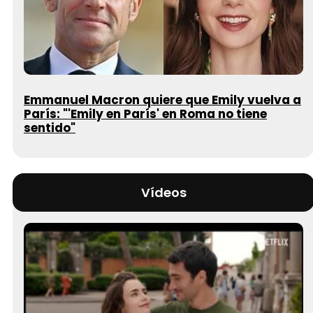
Emmanuel Macron quiere que Emily vuelva a
París: "'Emily en París' en Roma no tiene
sentido"
Vídeos