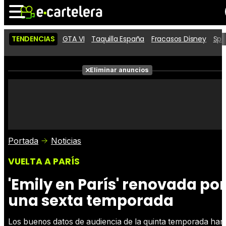
TENDENCIAS
GTA VI
Taquilla España
Fracasos Disney
Spi
Noticias
Cartelera
Películas
Eliminar anuncios
Series
Vídeos
Taquilla
Fotos
Premios
Rostros
Críticas
Entradas
Portada
Noticias
VUELTA A PARÍS
'Emily en París' renovada por
una sexta temporada
Los buenos datos de audiencia de la quinta temporada han