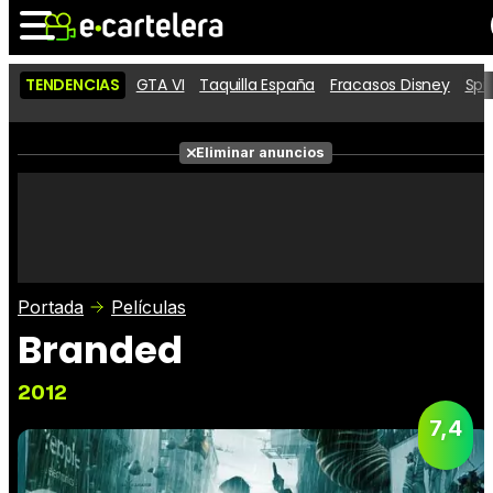
TENDENCIAS
GTA VI
Taquilla España
Fracasos Disney
Spi
Noticias
Cartelera
Películas
Eliminar anuncios
Series
Vídeos
Taquilla
Fotos
Premios
Rostros
Críticas
Entradas
Portada
Películas
Branded
2012
7,4