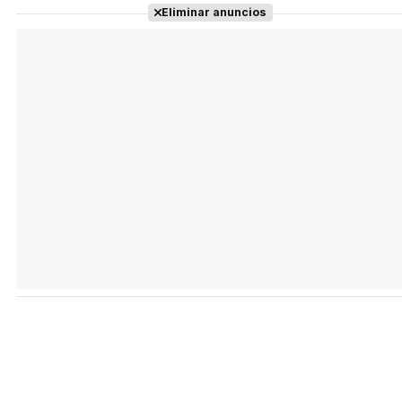
Eliminar anuncios
Tráiler en español 'Outcome' (2026)
Tráiler 'Do Not Enter' (2026)