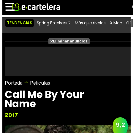
TENDENCIAS
Spring Breakers 2
Más que rivales
X Men
GTA
Noticias
Cartelera
Películas
Eliminar anuncios
Series
Vídeos
Taquilla
Fotos
Premios
Rostros
Críticas
Entradas
Portada
Películas
Call Me By Your
Name
2017
9,2