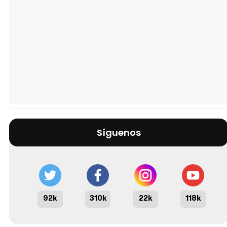
Síguenos
92k
310k
22k
118k