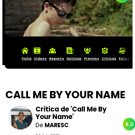
Ficha
Vídeos
Reparto
Noticias
Premios
Críticas
Fotos
C
CALL ME BY YOUR NAME
Crítica de 'Call Me By
Your Name'
De
MARESC
8,0