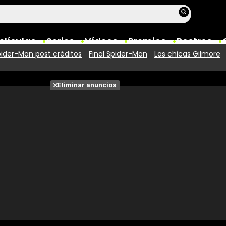
elículas
Series
Vídeos
Premios
Rostros
ider-Man post créditos
Final Spider-Man
Las chicas Gilmore
Películas
Eliminar anuncios
Fotos
Entradas