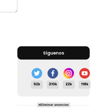
Síguenos
92k
310k
22k
118k
Eliminar anuncios