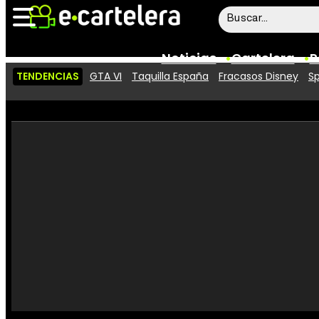
Noticias
Cartelera
P
TENDENCIAS
GTA VI
Taquilla España
Fracasos Disney
Sp
Noticias
Cartelera
Vídeos
Taquilla
Rostros
Críticas