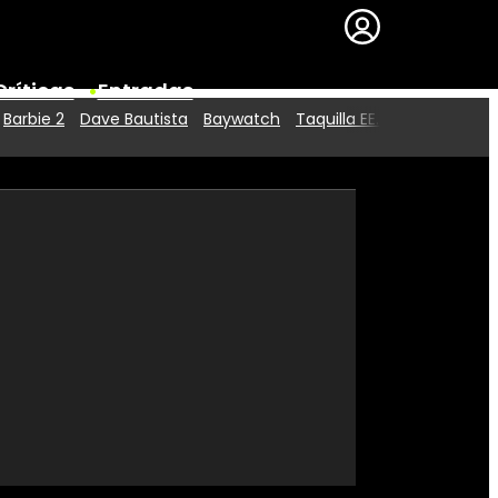
Críticas
Entradas
Barbie 2
Dave Bautista
Baywatch
Taquilla EE.UU.
Series
Premios