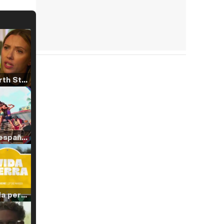
Tráiler 'North Star' (2023)
Tráiler en español de 'La isla olvidada'
Tráiler 'Vida perra' (2026)