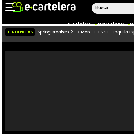
Noticias
Cartelera
P
TENDENCIAS
Spring Breakers 2
X Men
GTA VI
Taquilla E
Noticias
Cartelera
Vídeos
Taquilla
Rostros
Críticas