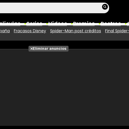
elículas
Series
Vídeos
Premios
Rostros
spaña
Fracasos Disney
Spider-Man post créditos
Final Spide
Películas
Eliminar anuncios
Fotos
Entradas