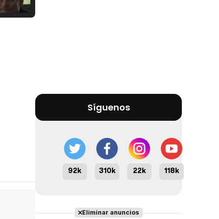
Tráiler Oficial en VOSE 'The Audacity'
Tráiler en español 'Outcome' (2026)
Síguenos
Tráiler 'Do Not Enter' (2026)
92k
310k
22k
118k
Eliminar anuncios