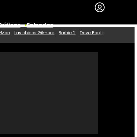
Críticas
Entradas
r-Man
Las chicas Gilmore
Barbie 2
Dave Bautista
Series
Premios