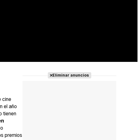
Eliminar anuncios
e cine
n el año
o tienen
en
do
os premios