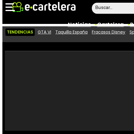
Noticias
Cartelera
P
TENDENCIAS
GTA VI
Taquilla España
Fracasos Disney
Sp
Noticias
Cartelera
Vídeos
Taquilla
Rostros
Críticas