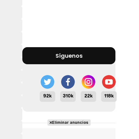
Síguenos
92k
310k
22k
118k
Eliminar anuncios