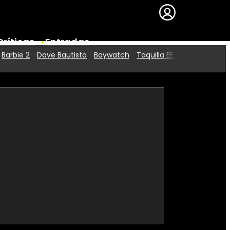
Críticas
Entradas
Barbie 2
Dave Bautista
Baywatch
Taquilla EE.UU.
Series
Premios