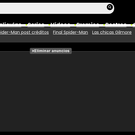
elículas
Series
Vídeos
Premios
Rostros
ider-Man post créditos
Final Spider-Man
Las chicas Gilmore
Películas
Eliminar anuncios
Fotos
Entradas