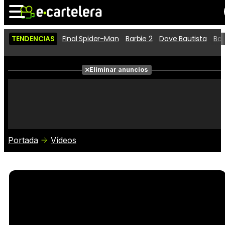
TENDENCIAS
Final Spider-Man
Barbie 2
Dave Bautista
Ba
Noticias
Cartelera
Películas
Eliminar anuncios
Series
Vídeos
Taquilla
Fotos
Premios
Rostros
Críticas
Entradas
Portada
Vídeos