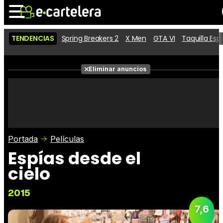
TENDENCIAS
Spring Breakers 2
X Men
GTA VI
Taquilla Es
Noticias
Cartelera
Películas
Eliminar anuncios
Series
Vídeos
Taquilla
Fotos
Premios
Rostros
Críticas
Entradas
Portada
Películas
Espías desde el
cielo
2015
7,6