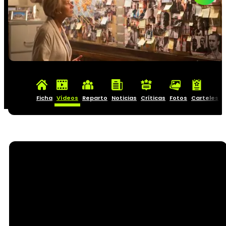
Ficha
Vídeos
Reparto
Noticias
Críticas
Fotos
Carteles