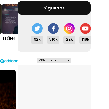
Síguenos
2:18
1:58
Tráiler 'The Fix' (2026)
Tráiler 'Nika & Madison'
92k
310k
22k
118k
(2025)
Eliminar anuncios