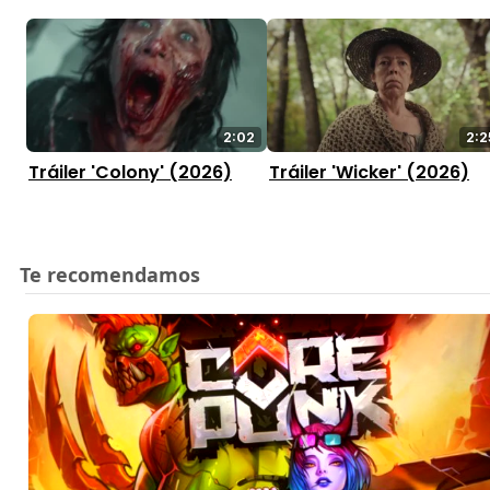
2:02
2:2
Tráiler 'Colony' (2026)
Tráiler 'Wicker' (2026)