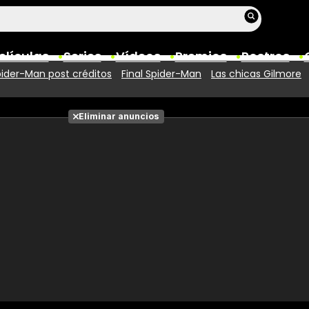
elículas
Series
Vídeos
Premios
Rostros
ider-Man post créditos
Final Spider-Man
Las chicas Gilmore
Películas
Eliminar anuncios
Fotos
Entradas