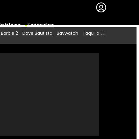
Críticas
Entradas
Barbie 2
Dave Bautista
Baywatch
Taquilla EE.UU.
Series
Premios