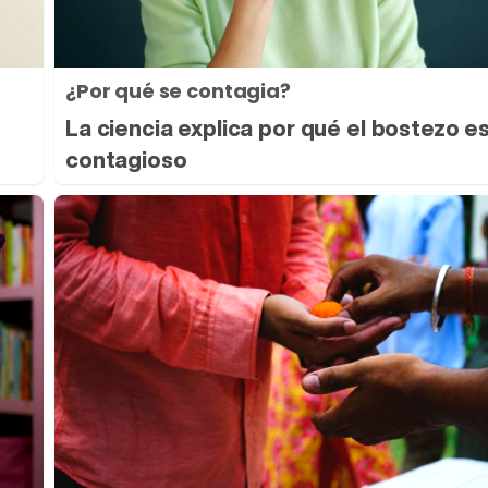
¿Por qué se contagia?
La ciencia explica por qué el bostezo e
contagioso