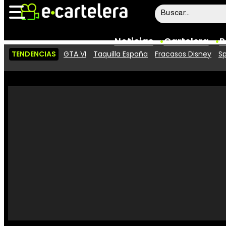
Noticias
Cartelera
P
TENDENCIAS
GTA VI
Taquilla España
Fracasos Disney
Sp
Noticias
Cartelera
Vídeos
Taquilla
Rostros
Críticas