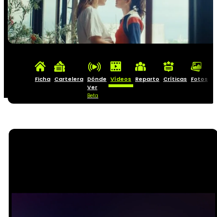
Ficha
Cartelera
Dónde
Vídeos
Reparto
Críticas
Fotos
C
Ver
Beta