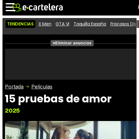
TENDENCIAS
X Men
GTA VI
Taquilla España
Fracasos Dis
Noticias
Cartelera
Películas
Eliminar anuncios
Series
Vídeos
Taquilla
Fotos
Premios
Rostros
Críticas
Entradas
Portada
Películas
15 pruebas de amor
2025