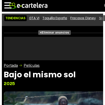
TENDENCIAS
GTA VI
Taquilla España
Fracasos Disney
Spi
Noticias
Cartelera
Películas
Eliminar anuncios
Series
Vídeos
Taquilla
Fotos
Premios
Rostros
Críticas
Entradas
Portada
Películas
Bajo el mismo sol
2025