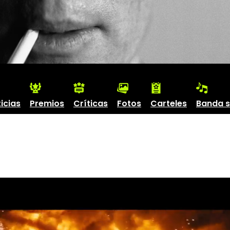
icias
Premios
Críticas
Fotos
Carteles
Banda 