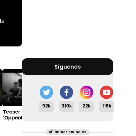
la
Síguenos
2:18
1:10
92k
310k
22k
118k
Tráiler 'The Mongoose'
Teaser tráiler
(2026)
'Oppenheimer'
Eliminar anuncios