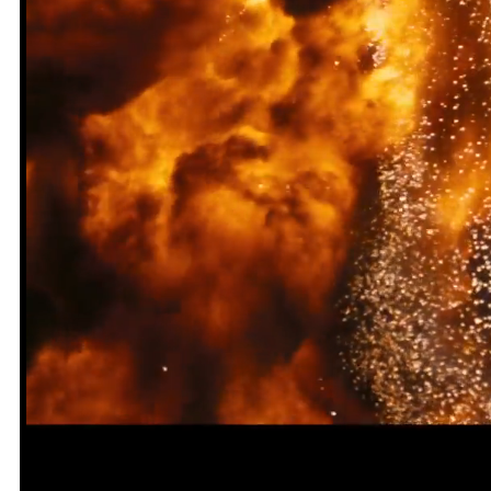
Loaded
:
Unmute
34.23%