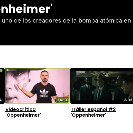
enheimer'
 a uno de los creadores de la bomba atómica en 
4
14:13
3:03
Videocrítica
Tráiler español #2
'Oppenheimer'
'Oppenheimer'