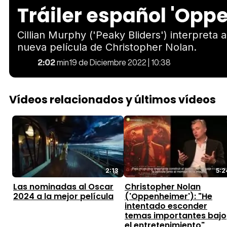
Tráiler español 'Opp
Cillian Murphy ('Peaky Bliders') interpreta
nueva película de Christopher Nolan.
2:02
min
19 de Diciembre 2022 | 10:38
Vídeos relacionados y últimos vídeos
2:13
5:2
Las nominadas al Oscar
Christopher Nolan
2024 a la mejor película
('Oppenheimer'): "He
intentado esconder
temas importantes bajo
el entretenimiento"