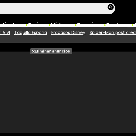
elículas
Series
Vídeos
Premios
Rostros
TA VI
Taquilla España
Fracasos Disney
Spider-Man post créd
Películas
Eliminar anuncios
Fotos
Entradas