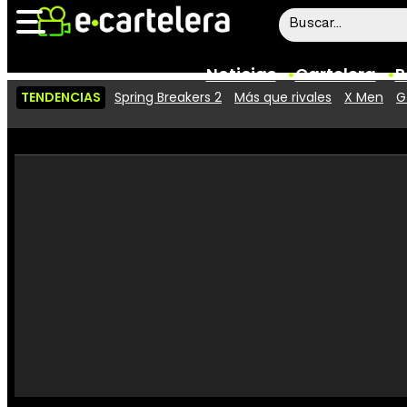
Noticias
Cartelera
P
TENDENCIAS
Spring Breakers 2
Más que rivales
X Men
G
Noticias
Cartelera
Vídeos
Taquilla
Rostros
Críticas