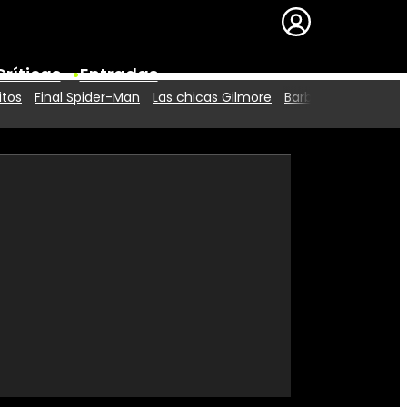
Críticas
Entradas
itos
Final Spider-Man
Las chicas Gilmore
Barbie 2
Series
Premios