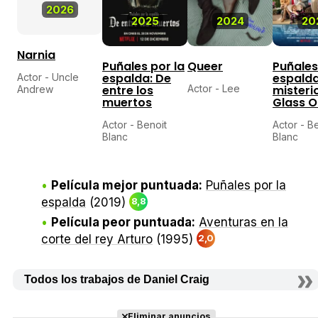
2026
2025
2024
20
Narnia
Puñales por la
Queer
Puñales
espalda: De
espalda:
Actor - Uncle
entre los
Actor - Lee
misteri
Andrew
muertos
Glass O
Actor - Benoit
Actor - B
Blanc
Blanc
Película mejor puntuada:
Puñales por la
espalda
(2019)
8,8
Película peor puntuada:
Aventuras en la
corte del rey Arturo
(1995)
2,0
Todos los trabajos de Daniel Craig
Eliminar anuncios