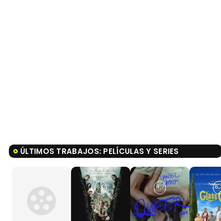
ÚLTIMOS TRABAJOS: PELÍCULAS Y SERIES
8,0
4,7
8,