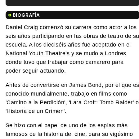
Tráiler en español de 'La isla olvidada'
BIOGRAFÍA
Daniel Craig comenzó su carrera como actor a los
seis años participando en las obras de teatro de s
escuela. A los dieciséis años fue aceptado en el
Tráiler 'Vida perra' (2026)
National Youth Theatre's y se mudo a Londres
donde tuvo que trabajar como camarero para
poder seguir actuando.
Tráiler Oficial en VOSE 'The Audacity'
Antes de convertirse en James Bond, por el que e
conocido mundialmente, trabajo en films como
'Camino a la Perdición', 'Lara Croft: Tomb Raider' o
'Historia de un Crimen'.
Tráiler en español 'Outcome' (2026)
Se hizo con el papel de uno de los espías más
famosos de la historia del cine, para su vigésimo