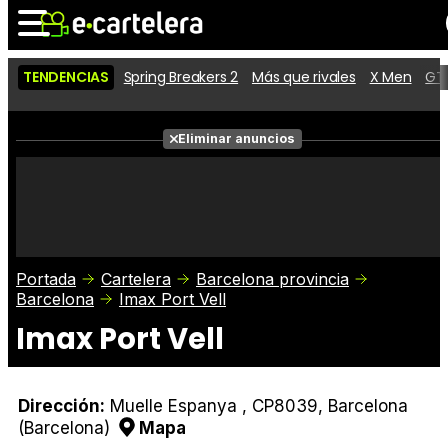
TENDENCIAS
Spring Breakers 2
Más que rivales
X Men
GTA
Noticias
Cartelera
Películas
Eliminar anuncios
Series
Vídeos
Taquilla
Fotos
Premios
Rostros
Críticas
Entradas
Portada
Cartelera
Barcelona provincia
Barcelona
Imax Port Vell
Imax Port Vell
Dirección:
Muelle Espanya , CP8039, Barcelona
(Barcelona)
Mapa