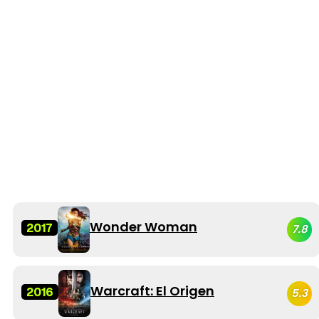
Wonder Woman
2017
7.8
Warcraft: El Origen
2016
5.3