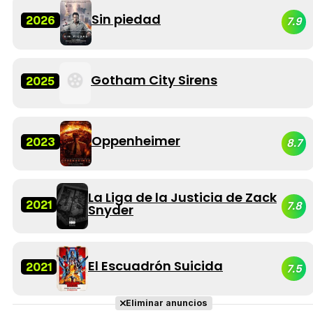
Sin piedad
2026
7.9
Gotham City Sirens
2025
Oppenheimer
2023
8.7
La Liga de la Justicia de Zack
2021
7.8
Snyder
El Escuadrón Suicida
2021
7.5
Eliminar anuncios