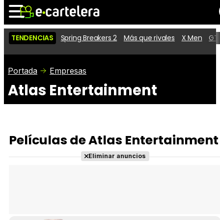
TENDENCIAS
Spring Breakers 2
Más que rivales
X Men
GTA
Noticias
Cartelera
Películas
Portada
Empresas
Atlas Entertainment
Series
Vídeos
Taquilla
Fotos
Premios
Rostros
Críticas
Entradas
Películas de Atlas Entertainment
Eliminar anuncios