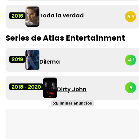
Toda la verdad
2016
5.8
Series de Atlas Entertainment
2019
4.1
Dilema
2018 - 2020
6
Dirty John
Eliminar anuncios