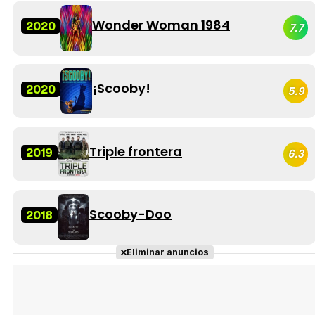
Wonder Woman 1984
2020
7.7
¡Scooby!
2020
5.9
Triple frontera
2019
6.3
Scooby-Doo
2018
Eliminar anuncios