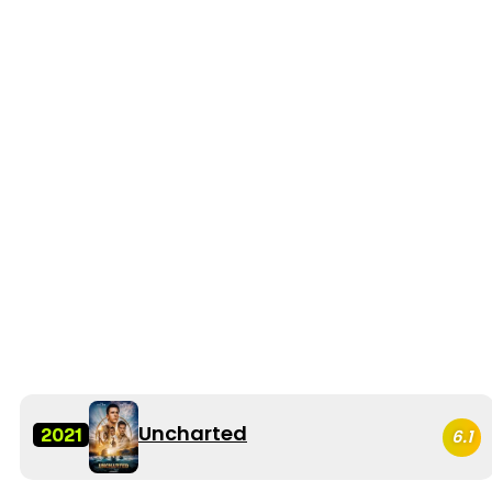
Uncharted
2021
6.1