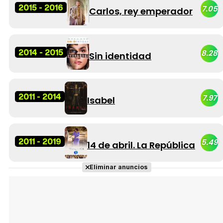
2015 - 2016
7.05
Carlos, rey emperador
2014 - 2015
8.28
Sin identidad
2011 - 2014
7.97
Isabel
2011 - 2019
5.49
14 de abril. La República
Eliminar anuncios