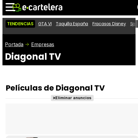
TENDENCIAS
GTA VI
Taquilla España
Fracasos Disney
Spi
Noticias
Cartelera
Películas
Portada
Empresas
Diagonal TV
Series
Vídeos
Taquilla
Fotos
Premios
Rostros
Críticas
Entradas
Películas de Diagonal TV
Eliminar anuncios