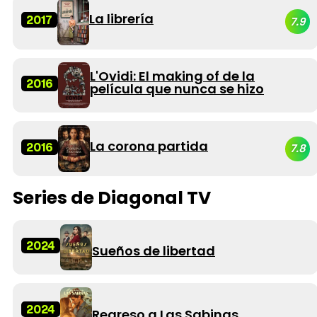
La librería
2017
7.9
L'Ovidi: El making of de la
2016
película que nunca se hizo
La corona partida
2016
7.8
Series de Diagonal TV
2024
Sueños de libertad
2024
Regreso a Las Sabinas