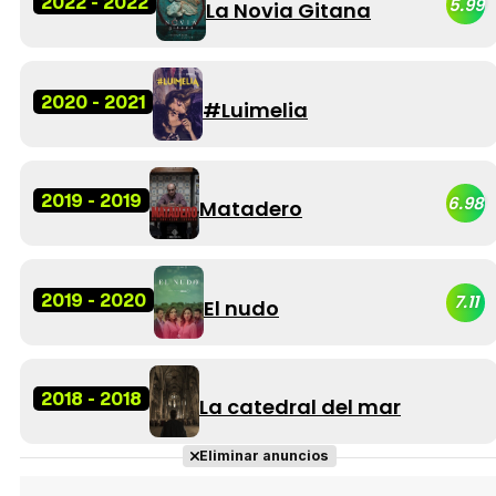
2022 - 2022
5.99
La Novia Gitana
2020 - 2021
#Luimelia
2019 - 2019
6.98
Matadero
2019 - 2020
7.11
El nudo
2018 - 2018
La catedral del mar
Eliminar anuncios