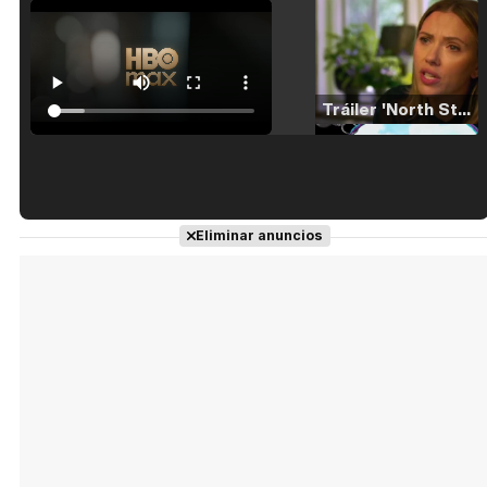
Tráiler 'North Star' (2023)
Tráiler en español de 'La isla olvidada'
Eliminar anuncios
Tráiler 'Vida perra' (2026)
Tráiler Oficial en VOSE 'The Audacity'