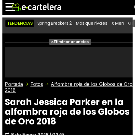
TENDENCIAS
Spring Breakers 2
Más que rivales
X Men
GTA
Noticias
Cartelera
Películas
Eliminar anuncios
Series
Vídeos
Taquilla
Fotos
Premios
Rostros
Críticas
Entradas
Portada
Fotos
Alfombra roja de los Globos de Oro
2018
Sarah Jessica Parker en la
alfombra roja de los Globos
de Oro 2018
8 de Enero 2018 | 02:15