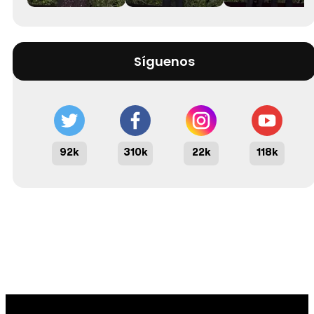
Síguenos
92k
310k
22k
118k