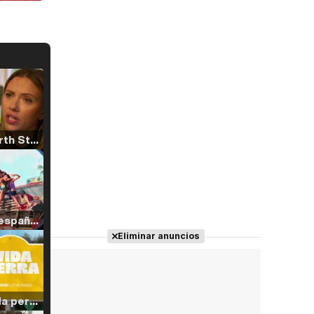
Tráiler 'North Star' (2023)
Tráiler en español de 'La isla olvidada'
Eliminar anuncios
Tráiler 'Vida perra' (2026)