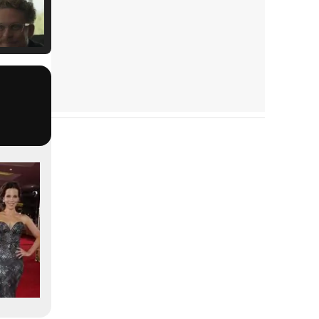
Tráiler Oficial en VOSE 'The Audacity'
Tráiler en español 'Outcome' (2026)
Tráiler 'Do Not Enter' (2026)