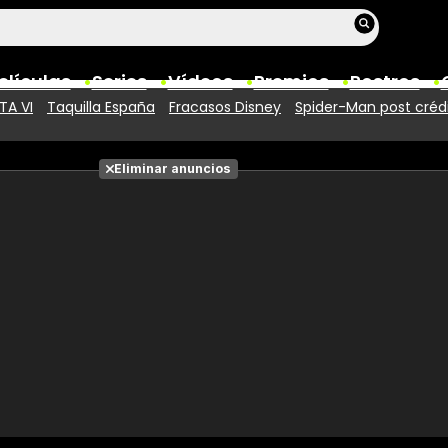
elículas
Series
Vídeos
Premios
Rostros
TA VI
Taquilla España
Fracasos Disney
Spider-Man post créd
Películas
Eliminar anuncios
Fotos
Entradas