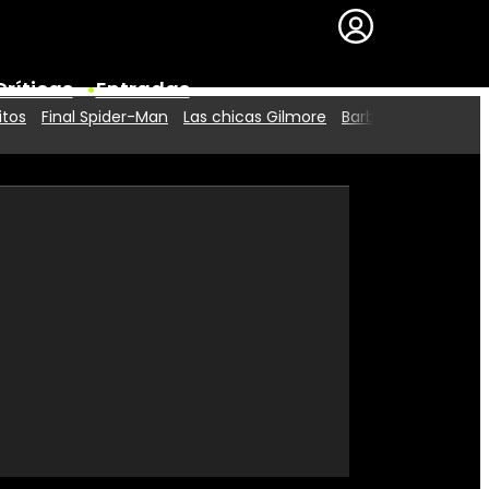
Críticas
Entradas
itos
Final Spider-Man
Las chicas Gilmore
Barbie 2
Series
Premios