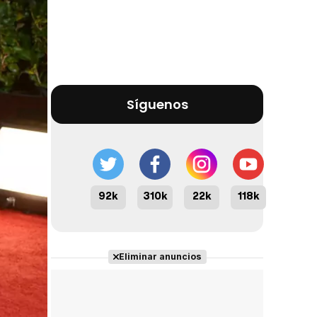
Síguenos
92k
310k
22k
118k
Eliminar anuncios