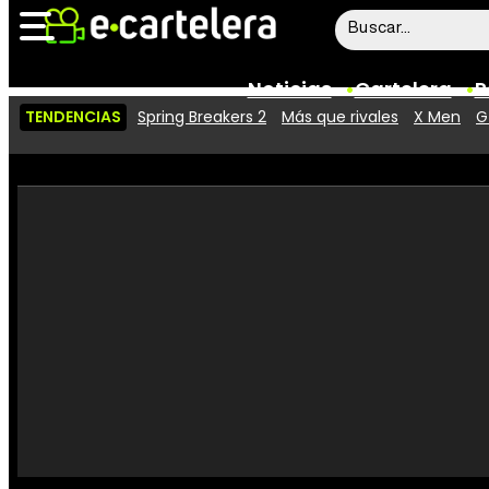
Noticias
Cartelera
P
TENDENCIAS
Spring Breakers 2
Más que rivales
X Men
G
Noticias
Cartelera
Vídeos
Taquilla
Rostros
Críticas