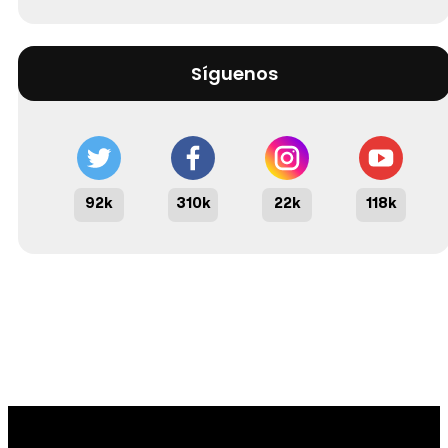
Síguenos
92k
310k
22k
118k