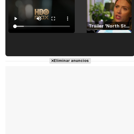
Tráiler 'North Star' (2023)
Tráiler en español de 'La isla olvidada'
Eliminar anuncios
Tráiler 'Vida perra' (2026)
Tráiler Oficial en VOSE 'The Audacity'