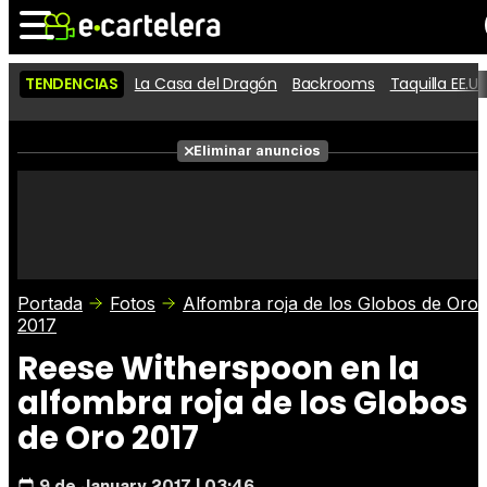
TENDENCIAS
La Casa del Dragón
Backrooms
Taquilla EE.UU
Noticias
Cartelera
Películas
Eliminar anuncios
Series
Vídeos
Taquilla
Fotos
Premios
Rostros
Críticas
Entradas
Portada
Fotos
Alfombra roja de los Globos de Oro
2017
Reese Witherspoon en la
alfombra roja de los Globos
de Oro 2017
9 de January 2017 | 03:46