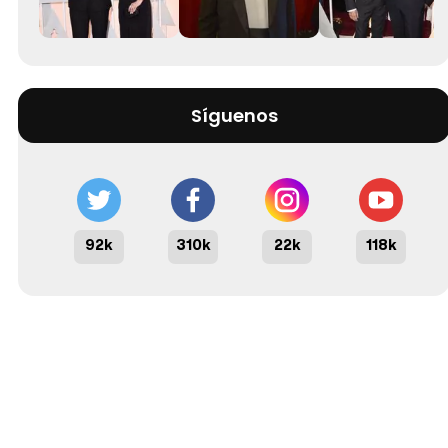
Síguenos
92k
310k
22k
118k