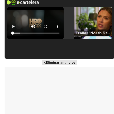
Tráiler 'North Star' (2023)
Tráiler en español de 'La isla olvidada'
Eliminar anuncios
Tráiler 'Vida perra' (2026)