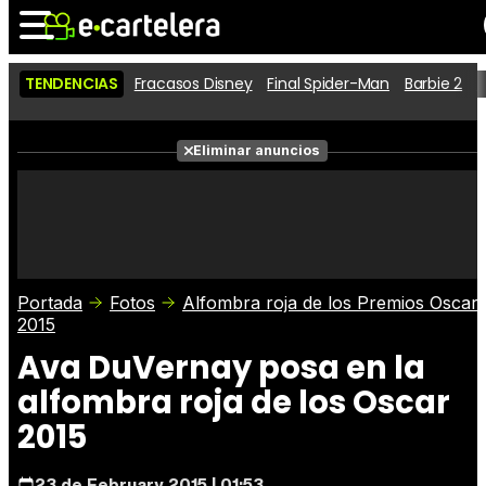
TENDENCIAS
Fracasos Disney
Final Spider-Man
Barbie 2
D
Noticias
Cartelera
Películas
Eliminar anuncios
Series
Vídeos
Taquilla
Fotos
Premios
Rostros
Críticas
Entradas
Portada
Fotos
Alfombra roja de los Premios Oscar
2015
Ava DuVernay posa en la
alfombra roja de los Oscar
2015
23 de February 2015 | 01:53