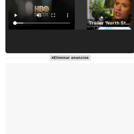
Tráiler 'North Star' (2023)
Tráiler en español de 'La isla olvidada'
Eliminar anuncios
Tráiler 'Vida perra' (2026)
Tráiler Oficial en VOSE 'The Audacity'