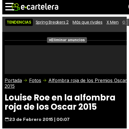
TENDENCIAS
Spring Breakers 2
Más que rivales
X Men
GTA
Noticias
Cartelera
Películas
Eliminar anuncios
Series
Vídeos
Taquilla
Fotos
Premios
Rostros
Críticas
Entradas
Portada
Fotos
Alfombra roja de los Premios Oscar
2015
Louise Roe en la alfombra
roja de los Oscar 2015
23 de Febrero 2015 | 00:07