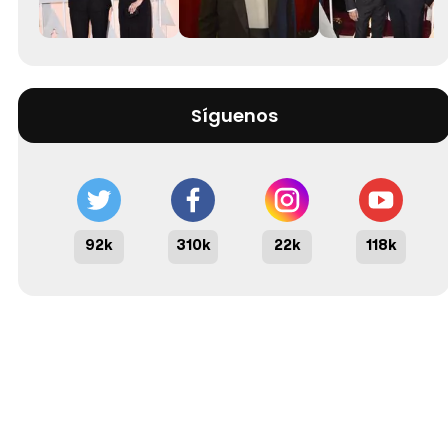
Síguenos
92k
310k
22k
118k