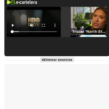
Tráiler 'North Star' (2023)
Tráiler en español de 'La isla olvidada'
Eliminar anuncios
Tráiler 'Vida perra' (2026)