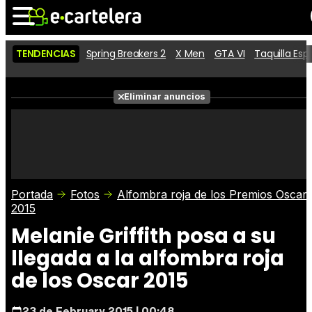
TENDENCIAS
Spring Breakers 2
X Men
GTA VI
Taquilla Es
Noticias
Cartelera
Películas
Eliminar anuncios
Series
Vídeos
Taquilla
Fotos
Premios
Rostros
Críticas
Entradas
Portada
Fotos
Alfombra roja de los Premios Oscar
2015
Melanie Griffith posa a su
llegada a la alfombra roja
de los Oscar 2015
23 de February 2015 | 00:48