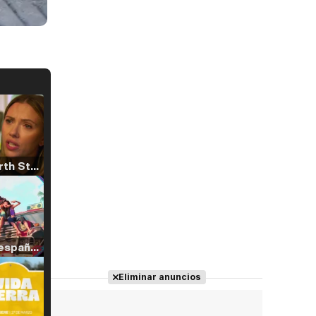
Tráiler 'North Star' (2023)
Tráiler en español de 'La isla olvidada'
Eliminar anuncios