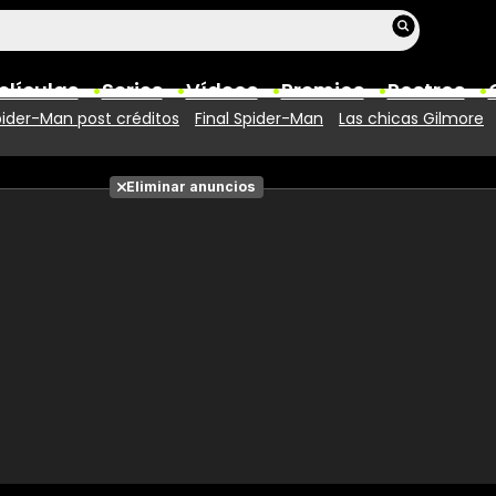
elículas
Series
Vídeos
Premios
Rostros
ider-Man post créditos
Final Spider-Man
Las chicas Gilmore
Películas
Eliminar anuncios
Fotos
Entradas