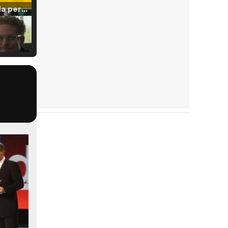
Tráiler 'Vida perra' (2026)
Tráiler Oficial en VOSE 'The Audacity'
Tráiler en español 'Outcome' (2026)
Tráiler 'Do Not Enter' (2026)