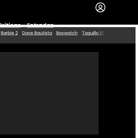
Críticas
Entradas
Barbie 2
Dave Bautista
Baywatch
Taquilla EE.UU.
Series
Premios