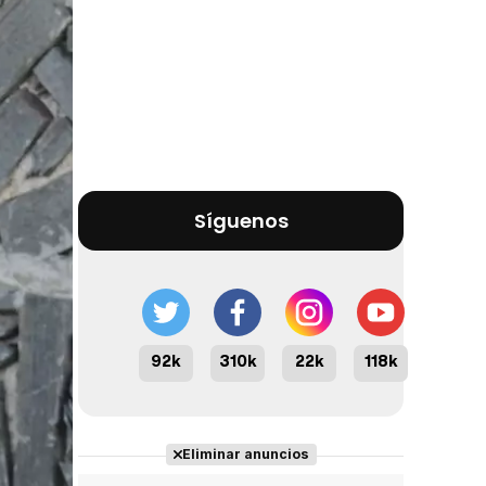
Síguenos
92k
310k
22k
118k
Eliminar anuncios