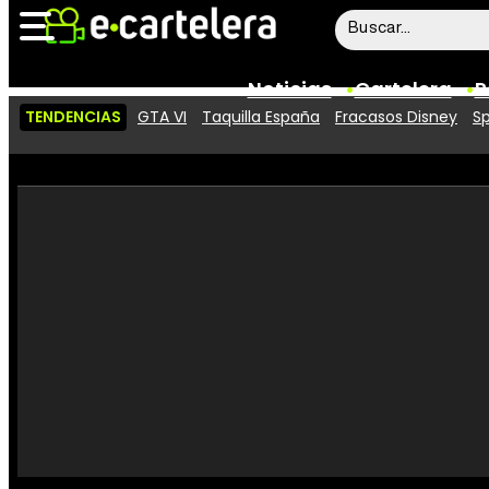
Noticias
Cartelera
P
TENDENCIAS
GTA VI
Taquilla España
Fracasos Disney
Sp
Noticias
Cartelera
Vídeos
Taquilla
Rostros
Críticas