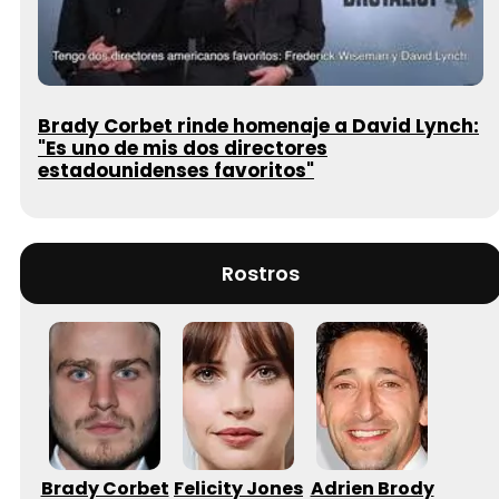
Brady Corbet rinde homenaje a David Lynch:
"Es uno de mis dos directores
estadounidenses favoritos"
Rostros
Brady Corbet
Felicity Jones
Adrien Brody