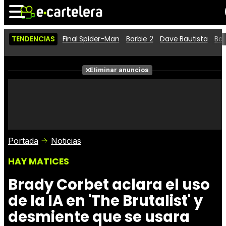
TENDENCIAS
Final Spider-Man
Barbie 2
Dave Bautista
Ba
Noticias
Cartelera
Películas
Eliminar anuncios
Series
Vídeos
Taquilla
Fotos
Premios
Rostros
Críticas
Entradas
Portada
Noticias
HAY MATICES
Brady Corbet aclara el uso
de la IA en 'The Brutalist' y
desmiente que se usara