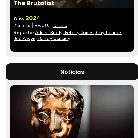
The Brutalist
2024
Año:
215 min.
EE.UU.
Drama
Reparto:
Adrien Brody
Felicity Jones
Guy Pearce
Joe Alwyn
Raffey Cassidy
Noticias