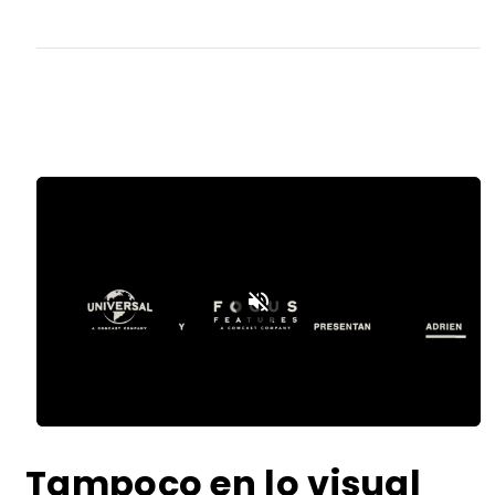
Loaded
:
Unmute
57.87%
Tampoco en lo visual