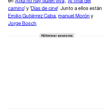
en '
Aquí no hay quien viva
', '
Al final del
camino
' y '
Días de cine
'. Junto a ellos están
Emilio Gutiérrez Caba
,
manuel Morón
y
Jorge Bosch
.
Eliminar anuncios