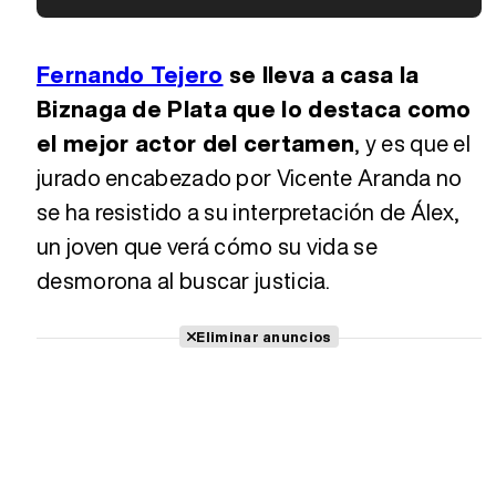
Tráiler 'Vida perra' (2026)
Fernando Tejero
se lleva a casa la
Biznaga de Plata que lo destaca como
el mejor actor del certamen
, y es que el
Tráiler Oficial en VOSE 'The Audacity'
jurado encabezado por Vicente Aranda no
se ha resistido a su interpretación de Álex,
Tráiler en español 'Outcome' (2026)
un joven que verá cómo su vida se
desmorona al buscar justicia.
Tráiler 'Do Not Enter' (2026)
Eliminar anuncios