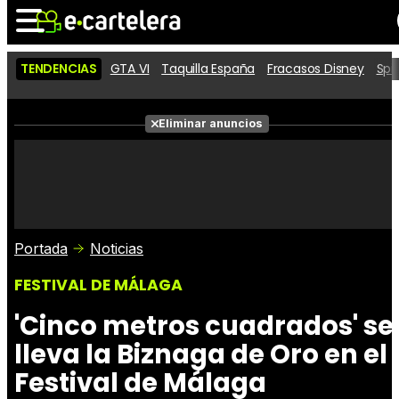
TENDENCIAS
GTA VI
Taquilla España
Fracasos Disney
Spi
Noticias
Cartelera
Películas
Eliminar anuncios
Series
Vídeos
Taquilla
Fotos
Premios
Rostros
Críticas
Entradas
Portada
Noticias
FESTIVAL DE MÁLAGA
'Cinco metros cuadrados' se
lleva la Biznaga de Oro en el
Festival de Málaga