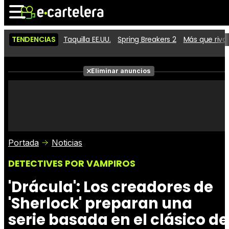
TENDENCIAS
Taquilla EE.UU.
Spring Breakers 2
Más que riva
Noticias
Cartelera
Películas
Eliminar anuncios
Series
Vídeos
Taquilla
Fotos
Premios
Rostros
Críticas
Entradas
Portada
Noticias
DETECTIVES POR VAMPIROS
'Drácula': Los creadores de
'Sherlock' preparan una
serie basada en el clásico de