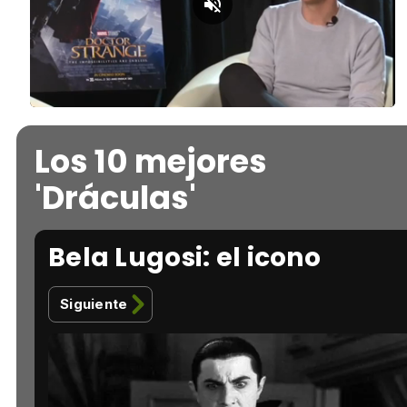
Loaded
:
Unmute
76.63%
Los 10 mejores
'Dráculas'
Bela Lugosi: el icono
Siguiente