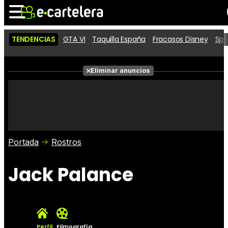
TENDENCIAS
GTA VI
Taquilla España
Fracasos Disney
Spi
Noticias
Cartelera
Películas
Eliminar anuncios
Series
Vídeos
Taquilla
Fotos
Premios
Rostros
Críticas
Entradas
Portada
Rostros
Jack Palance
Perfil
Filmografía