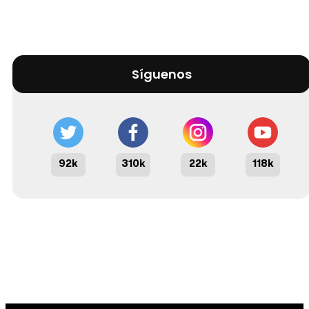
Síguenos
92k
310k
22k
118k