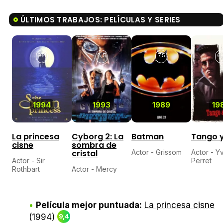
ÚLTIMOS TRABAJOS: PELÍCULAS Y SERIES
9,4
8,5
7,5
6,
1994
1993
1989
19
La princesa
Cyborg 2: La
Batman
Tango 
cisne
sombra de
cristal
Actor - Grissom
Actor - Y
Actor - Sir
Perret
Rothbart
Actor - Mercy
Película mejor puntuada:
La princesa cisne
(1994)
9,4