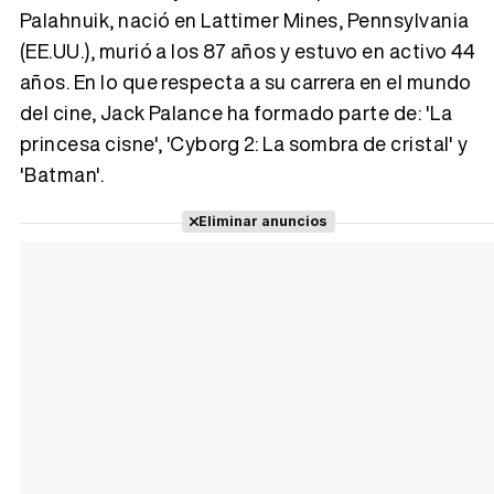
Palahnuik, nació en Lattimer Mines, Pennsylvania
(EE.UU.), murió a los 87 años y estuvo en activo 44
Tráiler 'Vida perra' (2026)
años. En lo que respecta a su carrera en el mundo
del cine, Jack Palance ha formado parte de: 'La
princesa cisne', 'Cyborg 2: La sombra de cristal' y
'Batman'.
Tráiler Oficial en VOSE 'The Audacity'
Eliminar anuncios
Tráiler en español 'Outcome' (2026)
Tráiler 'Do Not Enter' (2026)