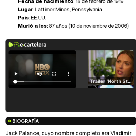
Fecha de nacimiento
:
18 de febrero de 1919
Lugar
: Lattimer Mines, Pennsylvania
País
: EE.UU.
Murió a los
:
87 años (10 de noviembre de 2006)
Tráiler 'North Star' (2023)
Tráiler en español de 'La isla olvidada'
BIOGRAFÍA
Jack Palance, cuyo nombre completo era Vladimir