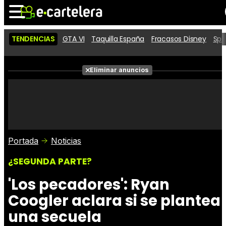
TENDENCIAS
GTA VI
Taquilla España
Fracasos Disney
Spi
Noticias
Cartelera
Películas
Eliminar anuncios
Series
Vídeos
Taquilla
Fotos
Premios
Rostros
Críticas
Entradas
Portada
Noticias
¿SEGUNDA PARTE?
'Los pecadores': Ryan
Coogler aclara si se plantea
una secuela