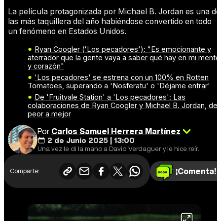
La película protagonizada por Michael B. Jordan es una de
las más taquillera del año habiéndose convertido en todo
un fenómeno en Estados Unidos.
Ryan Coogler ('Los pecadores'): "Es emocionante y
aterrador que la gente vaya a saber qué hay en mi mente
y corazón"
'Los pecadores' se estrena con un 100% en Rotten
Tomatoes, superando a 'Nosferatu' o 'Déjame entrar'
De 'Fruitvale Station' a 'Los pecadores': Las
colaboraciones de Ryan Coogler y Michael B. Jordan, de
peor a mejor
Por
Carlos Samuel Herrera Martínez
2 de Junio 2025 | 13:00
Una vez le di la mano a David Verdaguer y le hice reír.
¡Comenta!
Comparte: