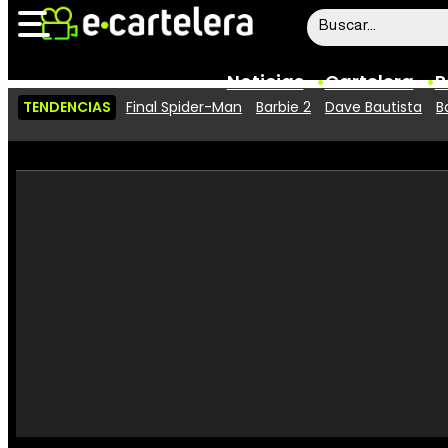
Noticias
Cartelera
P
TENDENCIAS
Final Spider-Man
Barbie 2
Dave Bautista
B
Noticias
Cartelera
Vídeos
Taquilla
Rostros
Críticas