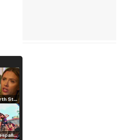
Tráiler 'North Star' (2023)
Tráiler en español de 'La isla olvidada'