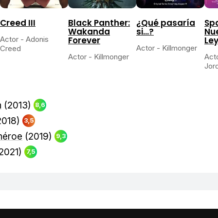
Creed III
Black Panther:
¿Qué pasaría
Sp
Wakanda
si...?
Nu
Actor - Adonis
Forever
Le
Actor - Killmonger
Creed
Actor - Killmonger
Acto
Jor
n
(2013)
8,6
2018)
3,5
héroe
(2019)
9,3
2021)
7,5