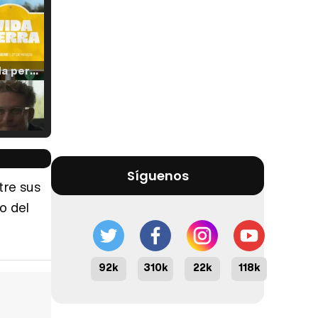
Tráiler 'Vida perra' (2026)
Tráiler Oficial en VOSE 'The Audacity'
Síguenos
tre sus
o del
Tráiler en español 'Outcome' (2026)
92k
310k
22k
118k
Tráiler 'Do Not Enter' (2026)