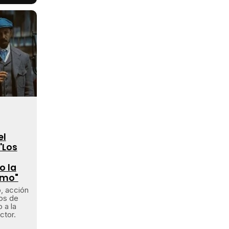
el
'Los
o la
smo"
, acción
dos de
 a la
ctor.