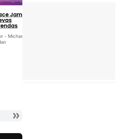
2020
2021
ace Jam:
evas
Cuestión de
Sin
yendas
justicia
remordimientos
r - Michael B.
Actor - Bryan
Actor - John Kelly
dan
Stevenson