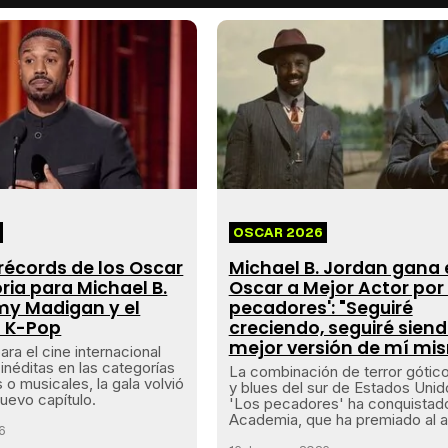
OSCAR 2026
récords de los Oscar
Michael B. Jordan gana 
oria para Michael B.
Oscar a Mejor Actor por 
my Madigan y el
pecadores': "Seguiré
 K-Pop
creciendo, seguiré siend
mejor versión de mí mi
ra el cine internacional
inéditas en las categorías
La combinación de terror gótico
s o musicales, la gala volvió
y blues del sur de Estados Uni
nuevo capítulo.
'Los pecadores' ha conquistado
Academia, que ha premiado al a
26