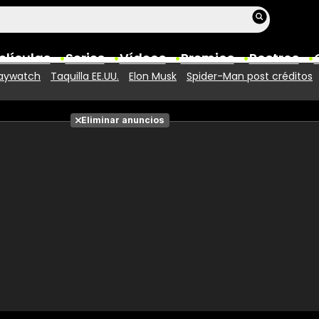
elículas
Series
Vídeos
Premios
Rostros
aywatch
Taquilla EE.UU.
Elon Musk
Spider-Man post créditos
Películas
Eliminar anuncios
Fotos
Entradas