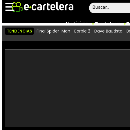
Noticias
Cartelera
P
TENDENCIAS
Final Spider-Man
Barbie 2
Dave Bautista
B
Noticias
Cartelera
Vídeos
Taquilla
Rostros
Críticas