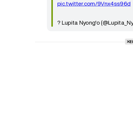
pic.twitter.com/9Vnx4ss96d
? Lupita Nyong'o (@Lupita_
E