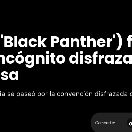
'Black Panther') f
cógnito disfraz
osa
a se paseó por la convención disfrazada d
Comparte: