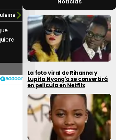
Noticias
guiente
que
quiere
La foto viral de Rihanna y
Lupita Nyong'o se convertirá
en película en Netflix