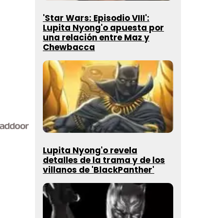
'Star Wars: Episodio VIII':
Lupita Nyong'o apuesta por
una relación entre Maz y
Chewbacca
Lupita Nyong'o revela
detalles de la trama y de los
villanos de 'BlackPanther'