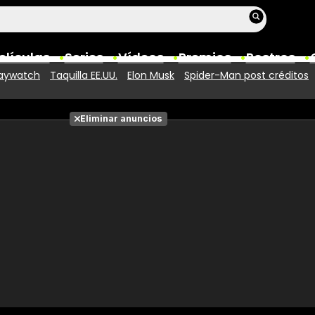
elículas
Series
Vídeos
Premios
Rostros
aywatch
Taquilla EE.UU.
Elon Musk
Spider-Man post créditos
Películas
Eliminar anuncios
Fotos
Entradas