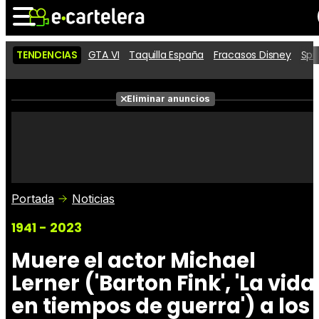
TENDENCIAS
GTA VI
Taquilla España
Fracasos Disney
Spi
Noticias
Cartelera
Películas
Eliminar anuncios
Series
Vídeos
Taquilla
Fotos
Premios
Rostros
Críticas
Entradas
Portada
Noticias
1941 - 2023
Muere el actor Michael
Lerner ('Barton Fink', 'La vida
en tiempos de guerra') a los