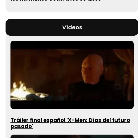
Vídeos
Tráiler final español 'X-Men: Días del futuro
pasado'