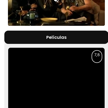
Loaded
:
Unmute
16.64%
Películas
7,8