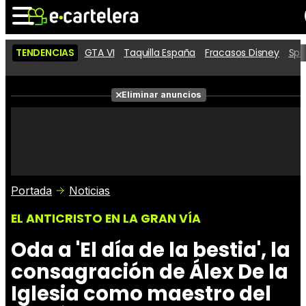
TENDENCIAS
GTA VI
Taquilla España
Fracasos Disney
Spi
Noticias
Cartelera
Películas
Eliminar anuncios
Series
Vídeos
Taquilla
Fotos
Premios
Rostros
Críticas
Entradas
Portada
Noticias
EL ANTICRISTO EN LA GRAN VÍA
Oda a 'El día de la bestia', la
consagración de Álex De la
Iglesia como maestro del