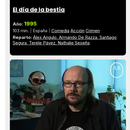
El día de la bestia
1995
Año:
103 min.
España
Comedia
Acción
Crimen
Reparto:
Álex Angulo
Armando De Razza
Santiago
Segura
Terele Pávez
Nathalie Seseña
4,6