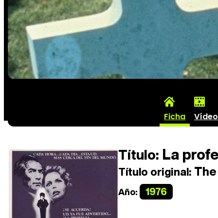
Ficha
Vídeo
La profe
Título:
The
Título original:
1976
Año: