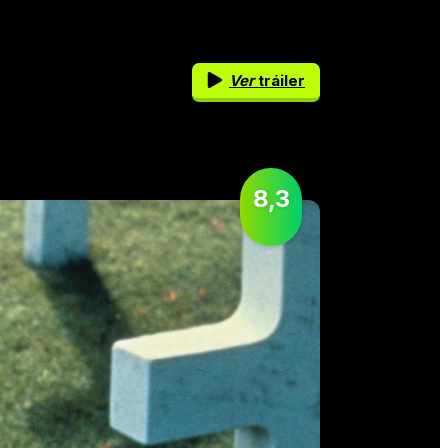
Ver
tráiler
8,3