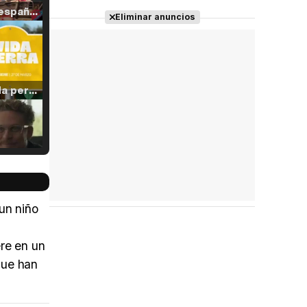
Tráiler en español de 'La isla olvidada'
Eliminar anuncios
Tráiler 'Vida perra' (2026)
Tráiler Oficial en VOSE 'The Audacity'
un niño
ere en un
Tráiler en español 'Outcome' (2026)
que han