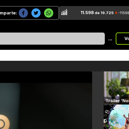
11.598
mparte:
de 19.725
-1159
...
V