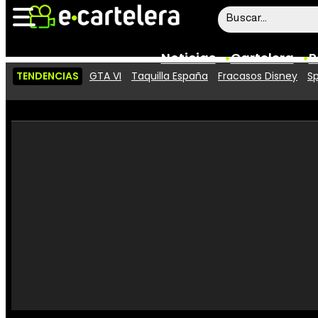
Noticias
Cartelera
P
TENDENCIAS
GTA VI
Taquilla España
Fracasos Disney
Sp
Noticias
Cartelera
Vídeos
Taquilla
Rostros
Críticas