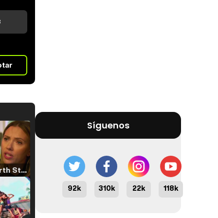
8
otar
Síguenos
Tráiler 'North Star' (2023)
92k
310k
22k
118k