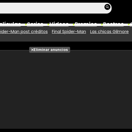
elículas
Series
Vídeos
Premios
Rostros
ider-Man post créditos
Final Spider-Man
Las chicas Gilmore
Películas
Eliminar anuncios
Fotos
Entradas