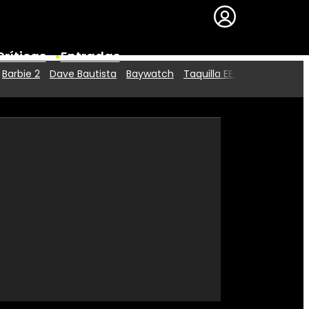
Críticas
Entradas
Barbie 2
Dave Bautista
Baywatch
Taquilla EE.UU.
Series
Premios