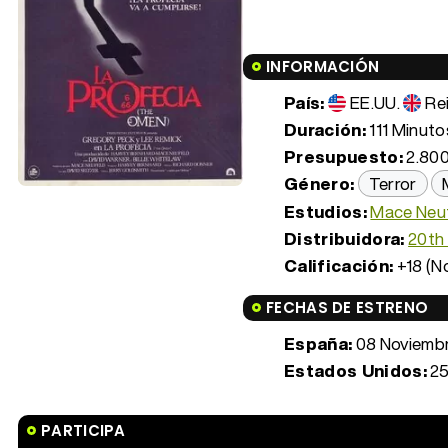
INFORMACIÓN
País:
EE.UU.
Re
Duración:
111 Minutos
Presupuesto:
2.800
Género:
Terror
Estudios:
Mace Neuf
Distribuidora:
20th
Calificación:
+18 (N
FECHAS DE ESTRENO
España:
08 Noviembr
Estados Unidos:
25
PARTICIPA