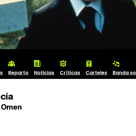
s
Reparto
Noticias
Críticas
Carteles
Banda s
cía
 Omen