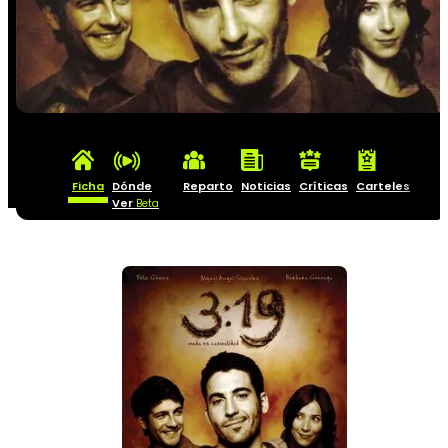
Ficha
Dónde
Reparto
Noticias
Críticas
Carteles
Ver
Beta