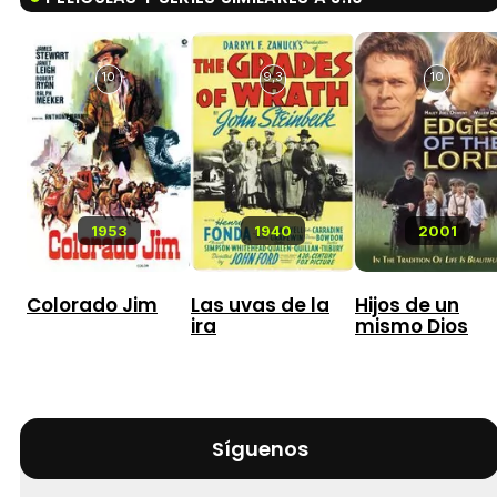
10
9,3
10
1953
1940
2001
Colorado Jim
Las uvas de la
Hijos de un
ira
mismo Dios
Síguenos