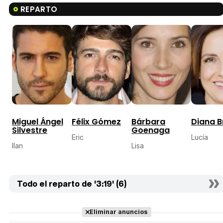
REPARTO
Miguel Ángel
Félix Gómez
Bárbara
Diana 
Silvestre
Goenaga
Eric
Lucía
Ilan
Lisa
Todo el reparto de '3:19' (6)
Eliminar anuncios