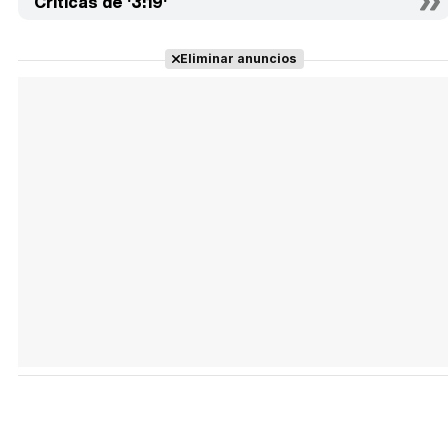
Críticas de '3:19'
Eliminar anuncios