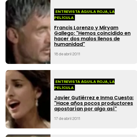
ENTREVISTA ÁGUILA ROJA, LA
PELÍCULA
Francis Lorenzo y Miryam
Gallego: "Hemos coincidido en
hacer dos malos llenos de
humanidad"
18 de abril 2011
ENTREVISTA ÁGUILA ROJA, LA
PELÍCULA
Javier Gutiérrez e Inma Cuesta:
"Hace años pocos productores
apostarían por algo así"
17 de abril 2011