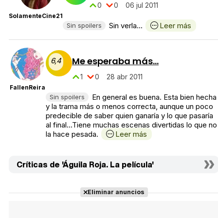
0
0
06 jul 2011
SolamenteCine21
Sin verla...
Leer más
Sin spoilers
Me esperaba más...
6,4
1
0
28 abr 2011
FallenReira
En general es buena. Esta bien hecha
Sin spoilers
y la trama más o menos correcta, aunque un poco
predecible de saber quien ganaría y lo que pasaría
al final...Tiene muchas escenas divertidas lo que no
la hace pesada.
Leer más
Críticas de 'Águila Roja. La película'
Eliminar anuncios