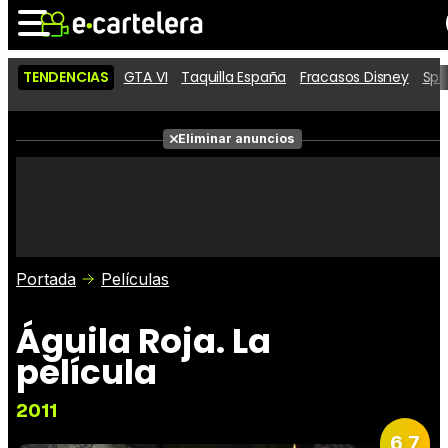
TENDENCIAS
GTA VI
Taquilla España
Fracasos Disney
Spi
Noticias
Cartelera
Películas
Eliminar anuncios
Series
Vídeos
Taquilla
Fotos
Premios
Rostros
Críticas
Entradas
Portada
Películas
Águila Roja. La
película
2011
6,7