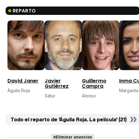
REPARTO
David Janer
Javier
Guillermo
Inma C
Gutiérrez
Campra
Águila Roja
Margarita
Sátur
Alonso
Todo el reparto de 'Águila Roja. La película' (21)
Eliminar anuncios