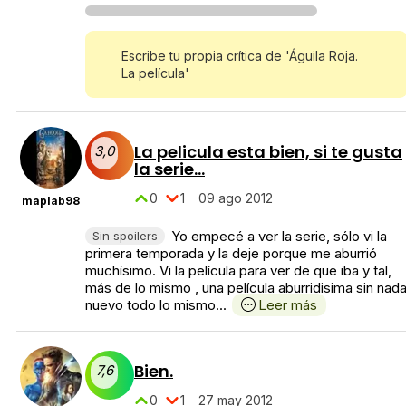
Escribe tu propia crítica de 'Águila Roja.
La película'
La pelicula esta bien, si te gusta
3,0
la serie...
0
1
09 ago 2012
maplab98
Yo empecé a ver la serie, sólo vi la
Sin spoilers
primera temporada y la deje porque me aburrió
muchísimo. Vi la película para ver de que iba y tal,
más de lo mismo , una película aburridisima sin nad
nuevo todo lo mismo...
Leer más
Bien.
7,6
0
1
27 may 2012