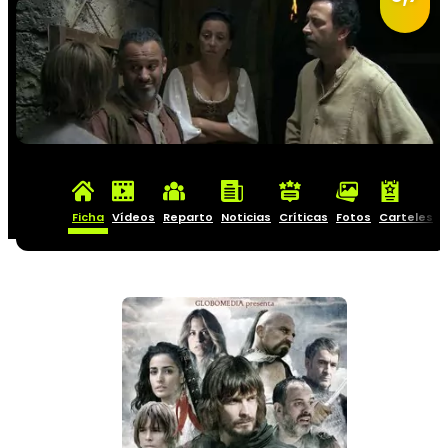
Ficha
Vídeos
Reparto
Noticias
Críticas
Fotos
Carteles