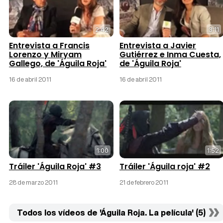
2:42
3:11
Entrevista a Francis
Entrevista a Javier
Lorenzo y Miryam
Gutiérrez e Inma Cuesta,
Gallego, de 'Águila Roja'
de 'Águila Roja'
16 de abril 2011
16 de abril 2011
1:00
1:52
Tráiler 'Águila Roja' #3
Tráiler 'Águila roja' #2
28 de marzo 2011
21 de febrero 2011
Todos los vídeos de 'Águila Roja. La película' (5)