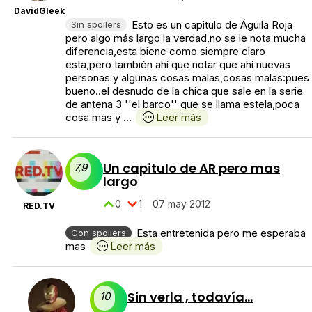
DavidGleek
Esto es un capitulo de Águila Roja
Sin spoilers
pero algo más largo la verdad,no se le nota mucha
diferencia,esta bienc como siempre claro
esta,pero también ahí que notar que ahí nuevas
personas y algunas cosas malas,cosas malas:pues
bueno..el desnudo de la chica que sale en la serie
de antena 3 ''el barco'' que se llama estela,poca
cosa más y ...
Leer más
Un capitulo de AR pero mas
7,9
largo
0
1
07 may 2012
RED.TV
Esta entretenida pero me esperaba
Con spoilers
mas
Leer más
Sin verla , todavía...
10