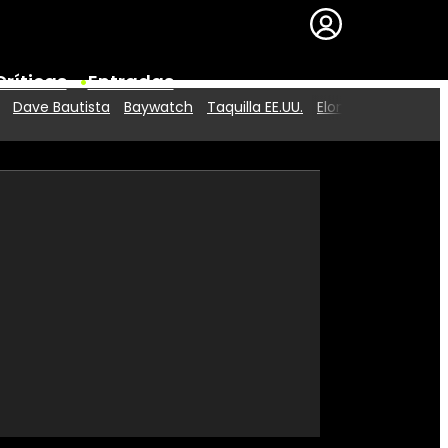
Críticas
Entradas
Dave Bautista
Baywatch
Taquilla EE.UU.
Elon Musk
Series
Premios