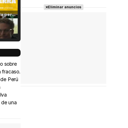
Eliminar anuncios
Tráiler 'Vida perra' (2026)
Tráiler Oficial en VOSE 'The Audacity'
so sobre
n fracaso.
a de Perú
Tráiler en español 'Outcome' (2026)
n
lva
a de una
Tráiler 'Do Not Enter' (2026)