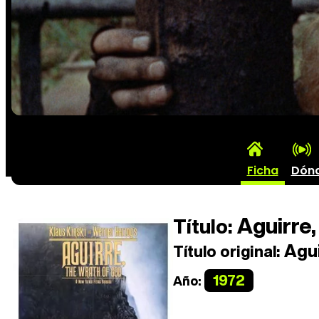
Ficha
Dón
Aguirre,
Título:
Agui
Título original:
1972
Año: