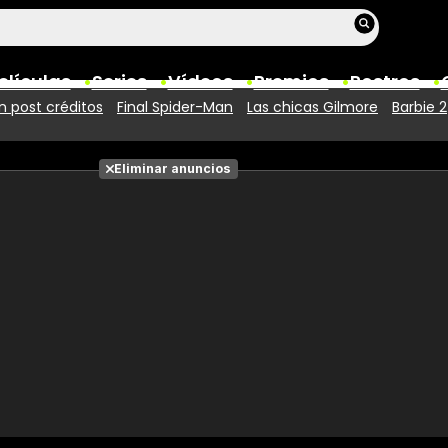
elículas
Series
Vídeos
Premios
Rostros
 post créditos
Final Spider-Man
Las chicas Gilmore
Barbie 2
Películas
Eliminar anuncios
Fotos
Entradas