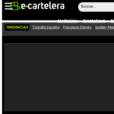
Noticias
Cartelera
P
TENDENCIAS
Taquilla España
Fracasos Disney
Spider-Man
Noticias
Cartelera
Vídeos
Taquilla
Rostros
Críticas