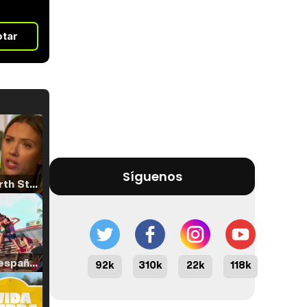
otar
Síguenos
Tráiler 'North Star' (2023)
Tráiler en español de 'La isla olvidada'
92k
310k
22k
118k