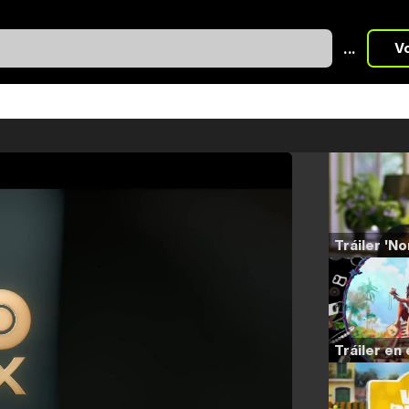
...
V