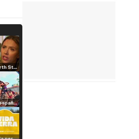
Tráiler 'North Star' (2023)
Tráiler en español de 'La isla olvidada'
Tráiler 'Vida perra' (2026)