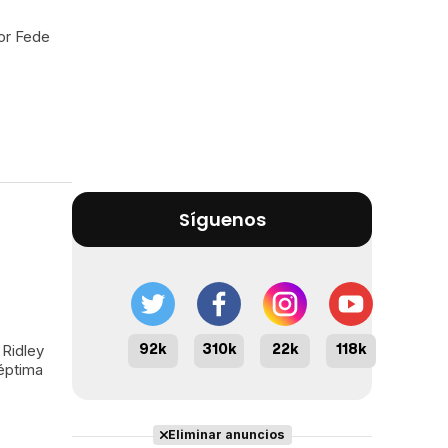
por Fede
Síguenos
92k
310k
22k
118k
 Ridley
séptima
Eliminar anuncios