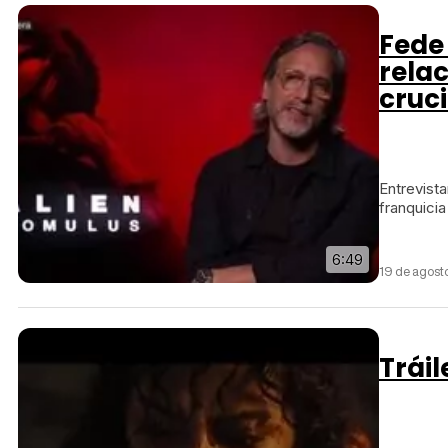
Fede 
relac
cruc
Entrevista
franquici
6:49
19 de agost
Tráil