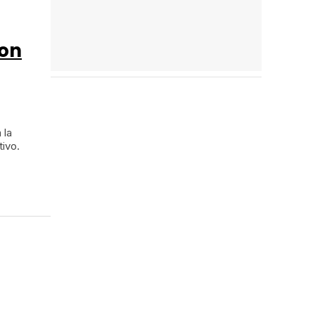
son
 la
ivo.