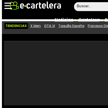
Noticias
Cartelera
P
TENDENCIAS
X Men
GTA VI
Taquilla España
Fracasos Di
Noticias
Cartelera
Vídeos
Taquilla
Rostros
Críticas