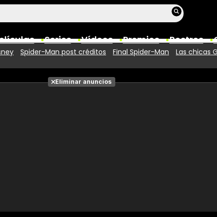
elículas
Series
Vídeos
Premios
Rostros
sney
Spider-Man post créditos
Final Spider-Man
Las chicas 
Películas
Eliminar anuncios
Fotos
Entradas