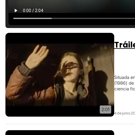
Tráil
Situada en
(1986) de 
ciencia fi
2:01
4 de junio 2