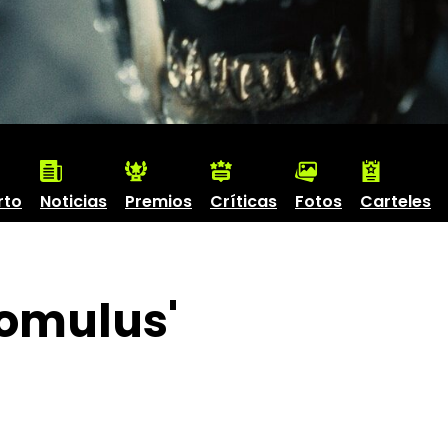
rto
Noticias
Premios
Críticas
Fotos
Carteles
Romulus'