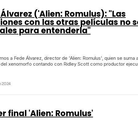
Álvarez ('Alien: Romulus): "Las
iones con las otras películas no 
iales para entenderla"
mos a Fede Álvarez, director de 'Alien: Romulus', quien se suma a
a del xenomorfo contando con Ridley Scott como productor ejecut
o 2024
er final 'Alien: Romulus'