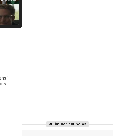
Tráiler Oficial en VOSE 'The Audacity'
Tráiler en español 'Outcome' (2026)
ens'
or y
Tráiler 'Do Not Enter' (2026)
Eliminar anuncios