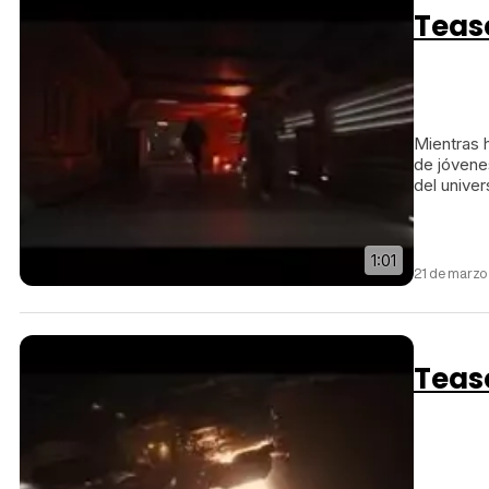
Tease
Mientras 
de jóvene
del univer
1:01
21 de marzo
Tease