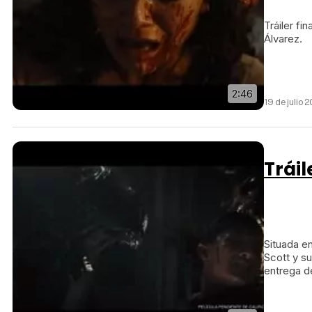
Tráiler fi
Álvarez.
2:46
19 de julio 
Tráil
Situada en
Scott y s
entrega de