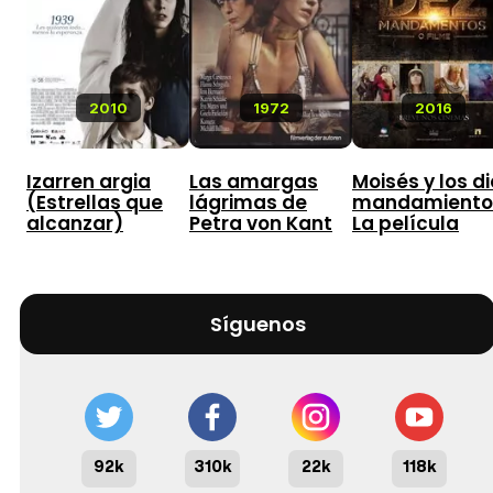
2010
1972
2016
Izarren argia
Las amargas
Moisés y los di
(Estrellas que
lágrimas de
mandamiento
alcanzar)
Petra von Kant
La película
Síguenos
92k
310k
22k
118k