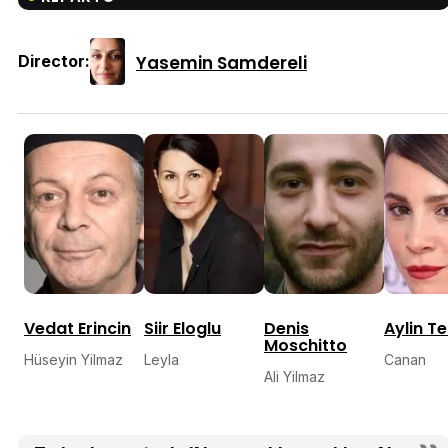
Yasemin Samdereli
Director:
Vedat Erincin
Siir Eloglu
Denis
Aylin Te
Moschitto
Hüseyin Yilmaz
Leyla
Canan
Ali Yilmaz