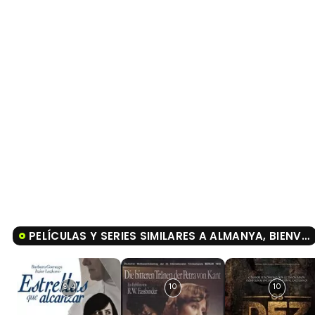
PELÍCULAS Y SERIES SIMILARES A ALMANYA, BIENVENIDO A ALEMANIA
9,4
10
10