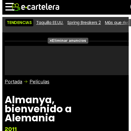
TENDENCIAS
Taquilla EE.UU.
Spring Breakers 2
Más que riva
Noticias
Cartelera
Películas
Eliminar anuncios
Series
Vídeos
Taquilla
Fotos
Premios
Rostros
Críticas
Entradas
Portada
Películas
Almanya,
bienvenido a
Alemania
2011