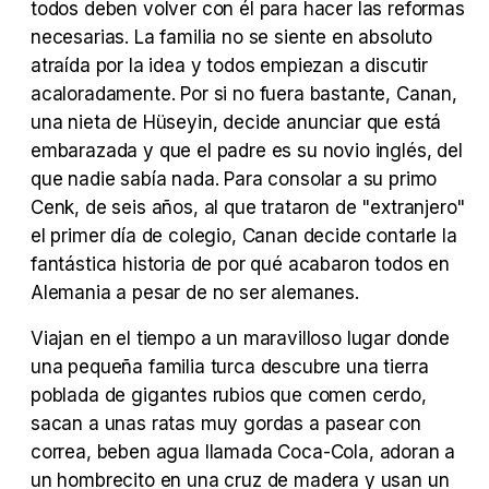
todos deben volver con él para hacer las reformas
necesarias. La familia no se siente en absoluto
atraída por la idea y todos empiezan a discutir
Tráiler Oficial en VOSE 'The Audacity'
acaloradamente. Por si no fuera bastante, Canan,
una nieta de Hüseyin, decide anunciar que está
embarazada y que el padre es su novio inglés, del
que nadie sabía nada. Para consolar a su primo
Tráiler en español 'Outcome' (2026)
Cenk, de seis años, al que trataron de "extranjero"
el primer día de colegio, Canan decide contarle la
fantástica historia de por qué acabaron todos en
Alemania a pesar de no ser alemanes.
Tráiler 'Do Not Enter' (2026)
Viajan en el tiempo a un maravilloso lugar donde
una pequeña familia turca descubre una tierra
poblada de gigantes rubios que comen cerdo,
sacan a unas ratas muy gordas a pasear con
correa, beben agua llamada Coca-Cola, adoran a
un hombrecito en una cruz de madera y usan un