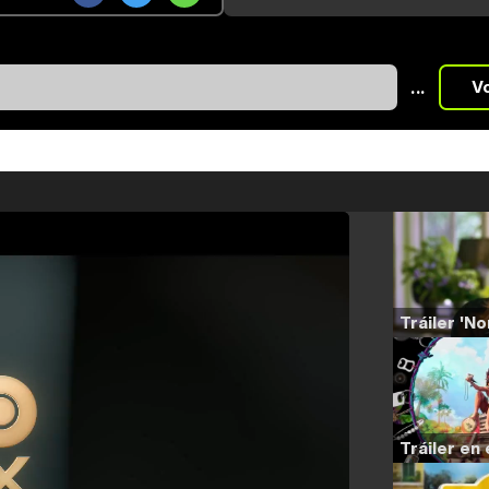
...
V