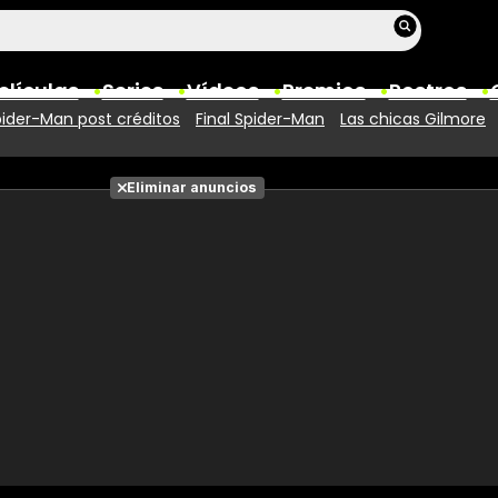
elículas
Series
Vídeos
Premios
Rostros
ider-Man post créditos
Final Spider-Man
Las chicas Gilmore
Películas
Eliminar anuncios
Fotos
Entradas