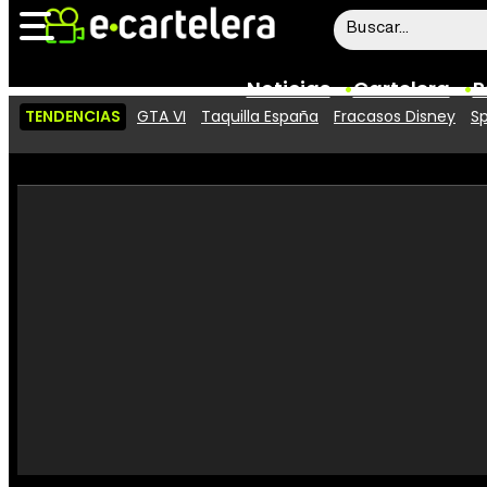
Noticias
Cartelera
P
TENDENCIAS
GTA VI
Taquilla España
Fracasos Disney
Sp
Noticias
Cartelera
Vídeos
Taquilla
Rostros
Críticas