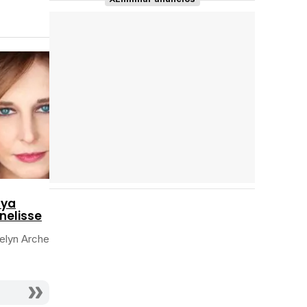
Reparto
completo
nya
nelisse
lyn Archer