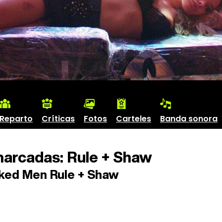
Reparto
Críticas
Fotos
Carteles
Banda sonora
arcadas: Rule + Shaw
ed Men Rule + Shaw