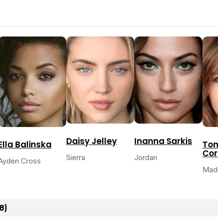
Daisy Jelley
Inanna Sarkis
Ella Balinska
To
Cor
Sierra
Jordan
Ayden Cross
Made
8)