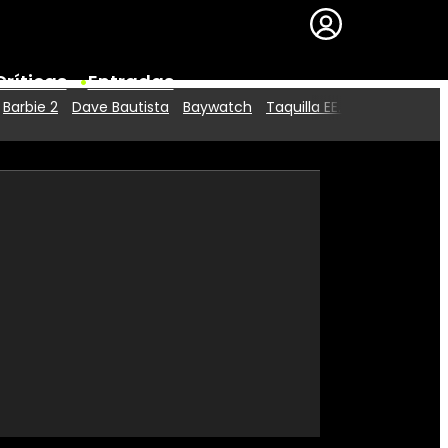
Críticas
Entradas
Barbie 2
Dave Bautista
Baywatch
Taquilla EE.UU.
Series
Premios