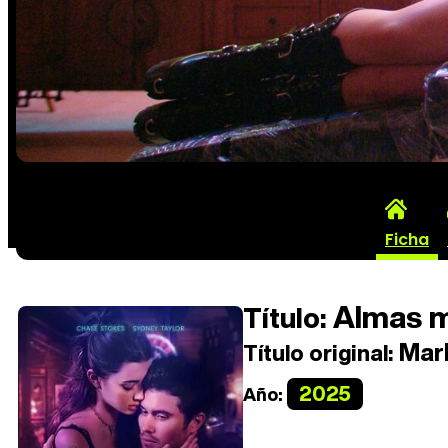
Ficha
Almas m
Título:
Mark
Título original:
2025
Año: