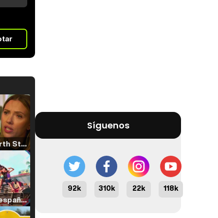
otar
Síguenos
Tráiler 'North Star' (2023)
92k
310k
22k
118k
Tráiler en español de 'La isla olvidada'