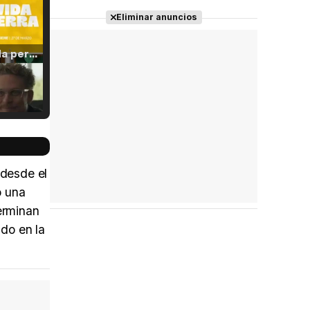
Eliminar anuncios
Tráiler 'Vida perra' (2026)
Tráiler Oficial en VOSE 'The Audacity'
 desde el
o una
erminan
Tráiler en español 'Outcome' (2026)
ado en la
Tráiler 'Do Not Enter' (2026)