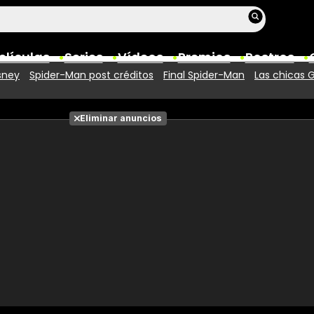
elículas
Series
Vídeos
Premios
Rostros
sney
Spider-Man post créditos
Final Spider-Man
Las chicas 
Películas
Eliminar anuncios
Fotos
Entradas