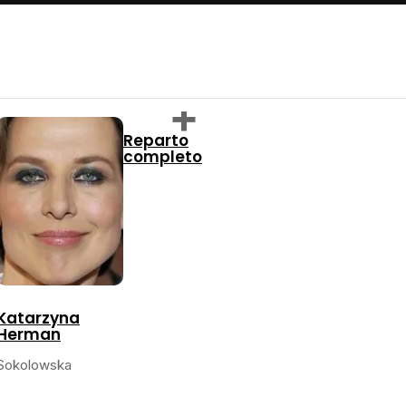
Reparto
completo
Katarzyna
Herman
Sokolowska