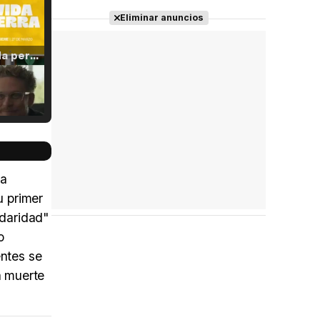
Eliminar anuncios
Tráiler 'Vida perra' (2026)
Tráiler Oficial en VOSE 'The Audacity'
la
u primer
idaridad"
Tráiler en español 'Outcome' (2026)
o
entes se
a muerte
Tráiler 'Do Not Enter' (2026)