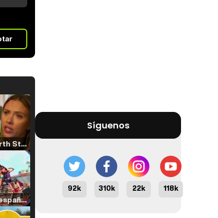
otar
Síguenos
Tráiler 'North Star' (2023)
92k
310k
22k
118k
Tráiler en español de 'La isla olvidada'