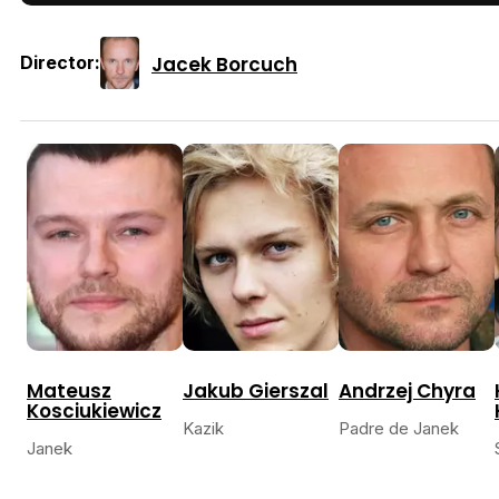
Jacek Borcuch
Director:
Mateusz
Jakub Gierszal
Andrzej Chyra
Kosciukiewicz
Kazik
Padre de Janek
Janek