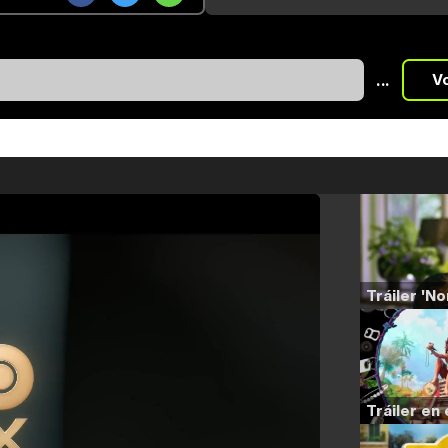
...
V