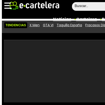
Noticias
Cartelera
P
TENDENCIAS
X Men
GTA VI
Taquilla España
Fracasos Di
Noticias
Cartelera
Vídeos
Taquilla
Rostros
Críticas