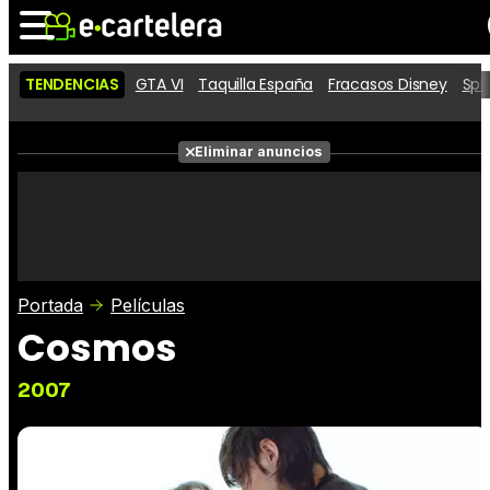
TENDENCIAS
GTA VI
Taquilla España
Fracasos Disney
Spi
Noticias
Cartelera
Películas
Eliminar anuncios
Series
Vídeos
Taquilla
Fotos
Premios
Rostros
Críticas
Entradas
Portada
Películas
Cosmos
2007