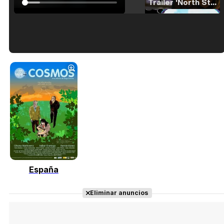
Tráiler 'North Star' (2023)
Tráiler en español de 'La isla olvidada'
Tráiler 'Vida perra' (2026)
España
Tráiler Oficial en VOSE 'The Audacity'
Eliminar anuncios